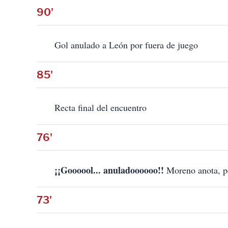
90'
Gol anulado a León por fuera de juego
85'
Recta final del encuentro
76'
¡¡Goooool... anuladoooooo!!
Moreno anota, pe
73'