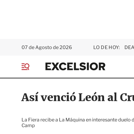
07 de Agosto de 2026
LO DE HOY:
DEA
E
x
M
c
e
e
n
l
ú
s
Así venció León al Cr
i
o
r
La Fiera recibe a La Máquina en interesante duelo d
Camp