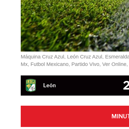
Máquina Cruz Azul, León Cruz Azul, Esmerald
Mx, Futbol Mexicano, Partido Vivo, Ver Online, 
León
MINU