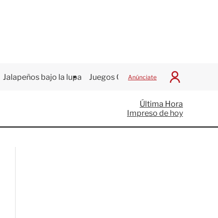
Jalapeños bajo la lupa
Juegos Centroamericanos
Anúnciate
I
n
i
Última Hora
c
Impreso de hoy
i
a
r
S
e
s
i
ó
n