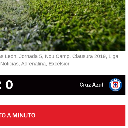
as León, Jornada 5, Nou Camp, Clausura 2019, Liga
Noticias, Adrenalina, Excélsior,
2
0
Cruz Azul
TO A MINUTO