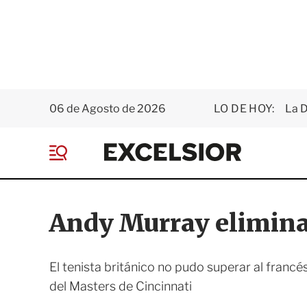
06 de Agosto de 2026
LO DE HOY:
La D
E
x
M
c
e
e
n
l
ú
s
Andy Murray elimina
i
o
r
El tenista británico no pudo superar al francé
del Masters de Cincinnati