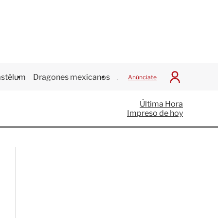
stélum
Dragones mexicanos
Juegos Centroamericanos
Anúnciate
I
n
i
Última Hora
c
Impreso de hoy
i
a
r
S
e
s
i
ó
n