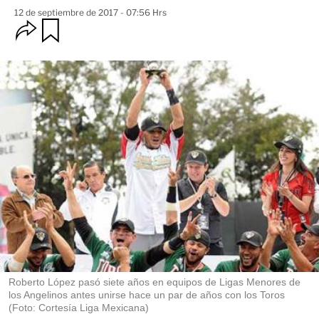
12 de septiembre de 2017 - 07:56 Hrs
O
G
u
p
a
c
r
i
d
o
a
n
r
e
s
d
e
c
o
m
p
a
r
t
i
r
Roberto López pasó siete años en equipos de Ligas Menores de
los Angelinos antes unirse hace un par de años con los Toros
(Foto: Cortesía Liga Mexicana)