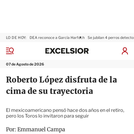
LO DE HOY:
DEA reconoce a García Harfuch
Se jubilan 4 perros detecto
E
x
M
I
c
e
n
n
e
i
07 de Agosto de 2026
ú
l
c
s
i
Roberto López disfruta de la
i
a
o
r
cima de su trayectoria
r
S
e
s
i
El mexicoamericano pensó hace dos años en el retiro,
ó
pero los Toros lo invitaron para seguir
n
Por:
Emmanuel Campa