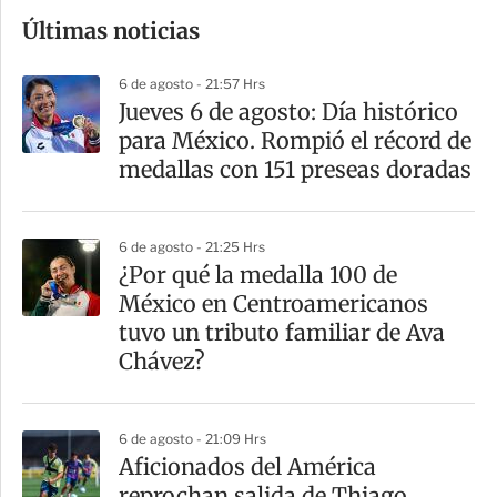
o
Últimas noticias
m
p
6 de agosto - 21:57 Hrs
a
Jueves 6 de agosto: Día histórico
r
para México. Rompió el récord de
t
medallas con 151 preseas doradas
i
r
6 de agosto - 21:25 Hrs
¿Por qué la medalla 100 de
México en Centroamericanos
tuvo un tributo familiar de Ava
Chávez?
6 de agosto - 21:09 Hrs
Aficionados del América
reprochan salida de Thiago