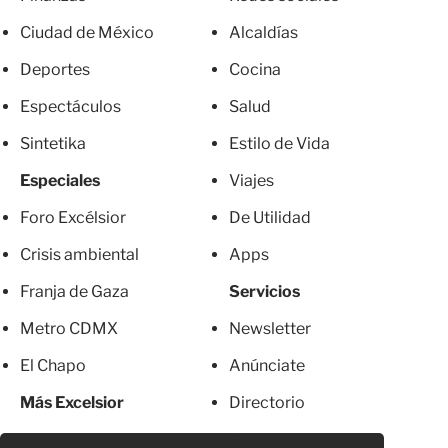
Ciudad de México
Alcaldías
Deportes
Cocina
Espectáculos
Salud
Sintetika
Estilo de Vida
Especiales
Viajes
Foro Excélsior
De Utilidad
Crisis ambiental
Apps
Franja de Gaza
Servicios
Metro CDMX
Newsletter
El Chapo
Anúnciate
Más Excelsior
Directorio
Mujeres
Suscripciones