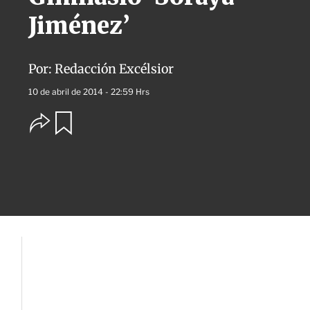
Jiménez’
Por:
Redacción Excélsior
10 de abril de 2014 - 22:59 Hrs
O
G
u
p
a
c
r
i
d
o
a
n
r
e
s
d
e
c
o
m
p
a