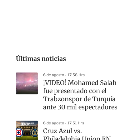
r
t
i
r
Últimas noticias
6 de agosto - 17:58 Hrs
¡VIDEO! Mohamed Salah
fue presentado con el
Trabzonspor de Turquía
ante 30 mil espectadores
6 de agosto - 17:51 Hrs
G
Cruz Azul vs.
Philadelphia Union EN