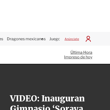
es
Dragones mexicanos
Juegos Centroamericanos
Anúnciate
I
n
i
Última Hora
c
Impreso de hoy
i
a
r
S
e
s
i
ó
VIDEO: Inauguran
n
Gimnasio ‘Soraya