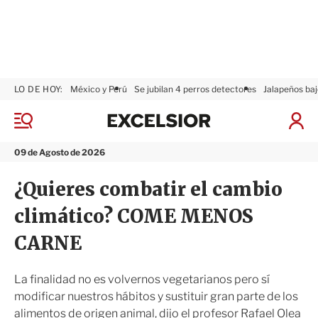
LO DE HOY:
México y Perú
Se jubilan 4 perros detectores
Jalapeños baj
E
x
M
I
c
e
n
n
e
i
09 de Agosto de 2026
ú
l
c
s
i
¿Quieres combatir el cambio
i
a
o
r
climático? COME MENOS
r
S
e
CARNE
s
i
ó
La finalidad no es volvernos vegetarianos pero sí
n
modificar nuestros hábitos y sustituir gran parte de los
alimentos de origen animal, dijo el profesor Rafael Olea