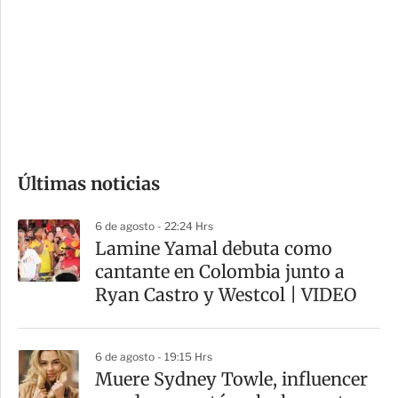
n
a
e
r
s
d
e
c
o
Últimas noticias
m
p
6 de agosto - 22:24 Hrs
a
Lamine Yamal debuta como
r
cantante en Colombia junto a
t
Ryan Castro y Westcol | VIDEO
i
r
6 de agosto - 19:15 Hrs
Muere Sydney Towle, influencer