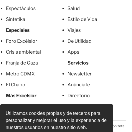
Espectáculos
Salud
Sintetika
Estilo de Vida
Especiales
Viajes
Foro Excélsior
De Utilidad
Crisis ambiental
Apps
Franja de Gaza
Servicios
Metro CDMX
Newsletter
El Chapo
Anúnciate
Más Excelsior
Directorio
Mujeres
Suscripciones
Utilizamos cookies propias y de terceros para
personalizar y mejorar el uso y la experiencia de
© 2026 Todos los derechos reservados. Prohibida la reproducción total
nuestros usuarios en nuestro sitio web.
o parcial, incluyendo cualquier medio electrónico*