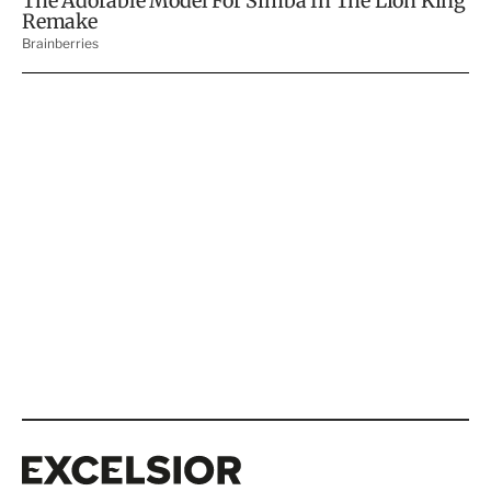
Excelsior
Excelsior