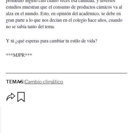
promedio ingirió casi cuatro veces esa cantidad, y diversos
estudios muestran que el consumo de productos cárnicos va al
alza en el mundo. Esto, en opinión del académico, se debe en
gran parte a lo que nos decían en el colegio hace años, cuando
no se sabía tanto del tema.
Y tú ¿qué esperas para cambiar tu estilo de vida?
***MJPR***
TEMAS:
Cambio climático
O
G
p
u
c
a
i
r
o
d