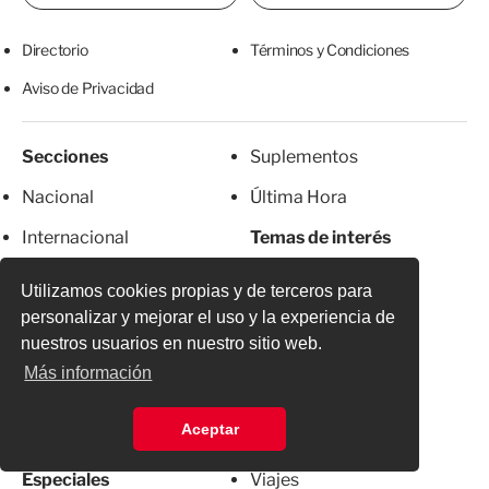
Directorio
Términos y Condiciones
Aviso de Privacidad
Secciones
Suplementos
Nacional
Última Hora
Internacional
Temas de interés
Finanzas
Redes sociales
Utilizamos cookies propias y de terceros para
personalizar y mejorar el uso y la experiencia de
Ciudad de México
Alcaldías
nuestros usuarios en nuestro sitio web.
Deportes
Cocina
Más información
Espectáculos
Salud
Aceptar
Sintetika
Estilo de Vida
Especiales
Viajes