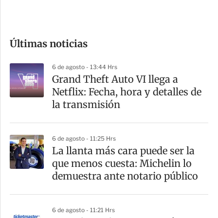
e
c
o
Últimas noticias
m
p
6 de agosto - 13:44 Hrs
a
Grand Theft Auto VI llega a
r
Netflix: Fecha, hora y detalles de
t
la transmisión
i
r
6 de agosto - 11:25 Hrs
La llanta más cara puede ser la
que menos cuesta: Michelin lo
demuestra ante notario público
6 de agosto - 11:21 Hrs