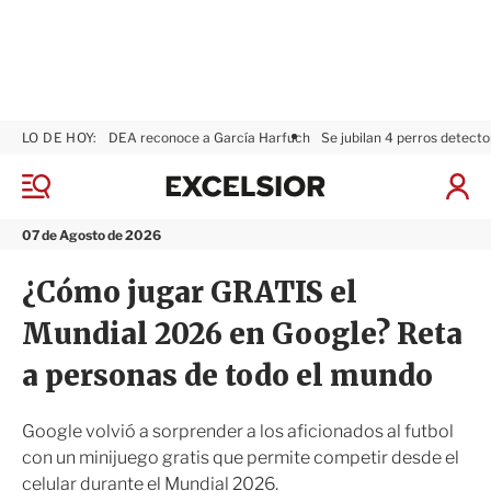
LO DE HOY:
DEA reconoce a García Harfuch
Se jubilan 4 perros detecto
E
x
M
I
c
e
n
n
e
i
07 de Agosto de 2026
ú
l
c
s
i
¿Cómo jugar GRATIS el
i
a
o
r
Mundial 2026 en Google? Reta
r
S
e
a personas de todo el mundo
s
i
ó
Google volvió a sorprender a los aficionados al futbol
n
con un minijuego gratis que permite competir desde el
celular durante el Mundial 2026.