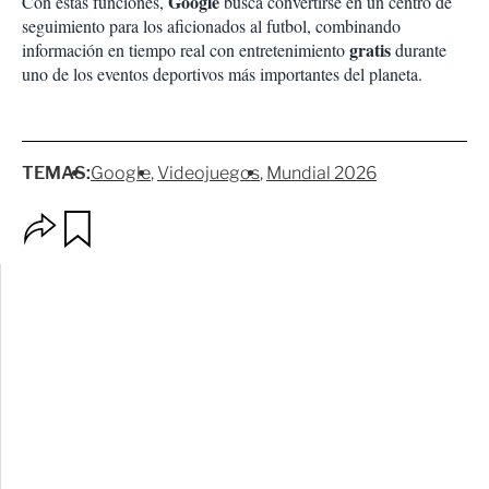
Google
Con estas funciones,
busca convertirse en un centro de
seguimiento para los aficionados al futbol, combinando
gratis
información en tiempo real con entretenimiento
durante
uno de los eventos deportivos más importantes del planeta.
TEMAS:
Google
Videojuegos
Mundial 2026
O
G
p
u
c
a
i
r
o
d
n
a
e
r
s
d