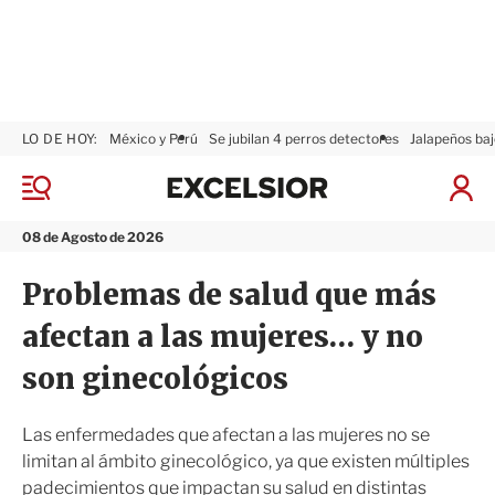
LO DE HOY:
México y Perú
Se jubilan 4 perros detectores
Jalapeños baj
E
x
M
I
c
e
n
n
e
i
08 de Agosto de 2026
ú
l
c
s
i
Problemas de salud que más
i
a
o
r
afectan a las mujeres… y no
r
S
e
son ginecológicos
s
i
ó
Las enfermedades que afectan a las mujeres no se
n
limitan al ámbito ginecológico, ya que existen múltiples
padecimientos que impactan su salud en distintas