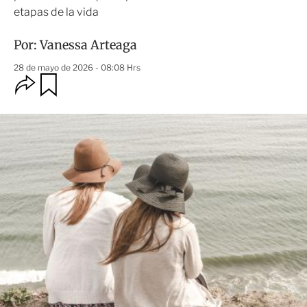
etapas de la vida
Por:
Vanessa Arteaga
28 de mayo de 2026 - 08:08 Hrs
O
G
u
p
a
c
r
i
d
o
a
n
r
e
s
d
e
c
o
m
p
a
r
t
i