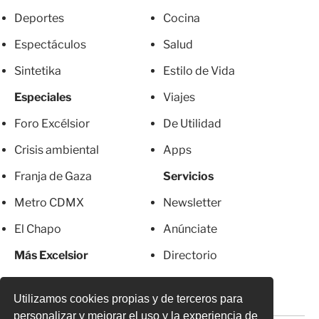
Deportes
Cocina
Espectáculos
Salud
Sintetika
Estilo de Vida
Especiales
Viajes
Foro Excélsior
De Utilidad
Crisis ambiental
Apps
Franja de Gaza
Servicios
Metro CDMX
Newsletter
El Chapo
Anúnciate
Más Excelsior
Directorio
Mujeres
Suscripciones
Utilizamos cookies propias y de terceros para
personalizar y mejorar el uso y la experiencia de