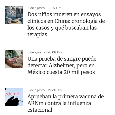
p
6 de agosto - 21:07 Hrs
a
Dos niños mueren en ensayos
r
clínicos en China: cronología de
t
los casos y qué buscaban las
i
terapias
r
6 de agosto - 20:08 Hrs
Una prueba de sangre puede
detectar Alzheimer, pero en
México cuesta 20 mil pesos
6 de agosto - 15:24 Hrs
Aprueban la primera vacuna de
ARNm contra la influenza
estacional