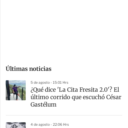
o
d
n
a
e
r
s
d
e
c
o
Últimas noticias
m
p
5 de agosto - 15:01 Hrs
a
¿Qué dice 'La Cita Fresita 2.0'? El
r
último corrido que escuchó César
t
Gastélum
i
r
4 de agosto - 22:06 Hrs