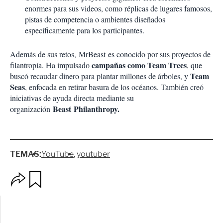
enormes para sus videos, como réplicas de lugares famosos,
pistas de competencia o ambientes diseñados
específicamente para los participantes.
Además de sus retos, MrBeast es conocido por sus proyectos de
campañas como Team Trees
filantropía. Ha impulsado
, que
Team
buscó recaudar dinero para plantar millones de árboles, y
Seas
, enfocada en retirar basura de los océanos. También creó
iniciativas de ayuda directa mediante su
Beast Philanthropy.
organización
TEMAS:
YouTube
youtuber
O
G
p
u
c
a
i
r