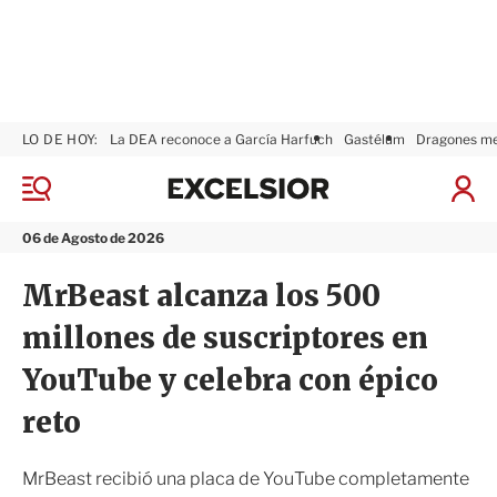
LO DE HOY:
La DEA reconoce a García Harfuch
Gastélum
Dragones m
E
x
M
I
c
e
n
n
e
i
06 de Agosto de 2026
ú
l
c
s
i
MrBeast alcanza los 500
i
a
o
r
millones de suscriptores en
r
S
e
YouTube y celebra con épico
s
i
reto
ó
n
MrBeast recibió una placa de YouTube completamente