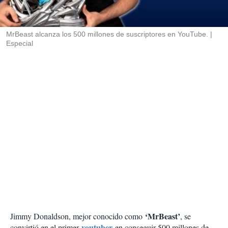
t
i
r
MrBeast alcanza los 500 millones de suscriptores en YouTube.
Especial
‘MrBeast’
Jimmy Donaldson, mejor conocido como
, se
youtuber
convirtió en el primer
en conseguir 500 millones de