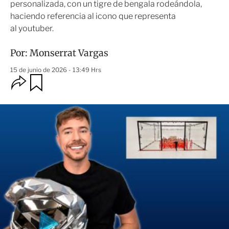
personalizada, con un tigre de bengala rodeándola,
haciendo referencia al icono que representa
al youtuber.
Por:
Monserrat Vargas
15 de junio de 2026 - 13:49 Hrs
O
G
u
p
a
c
r
i
d
o
a
n
r
e
s
d
e
c
o
m
p
a
r