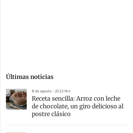
i
r
o
d
n
a
e
r
s
d
e
c
o
Últimas noticias
m
p
8 de agosto - 21:12 Hrs
a
Receta sencilla: Arroz con leche
r
de chocolate, un giro delicioso al
t
postre clásico
i
r