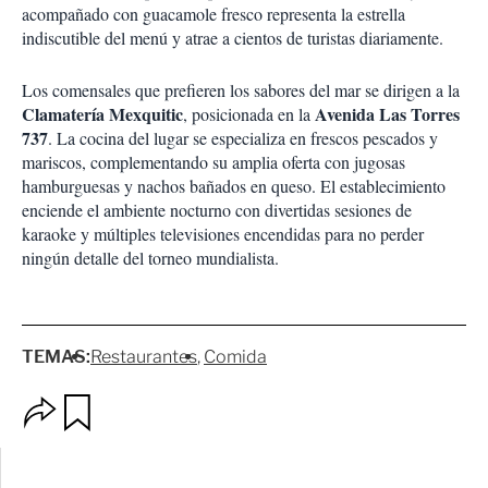
acompañado con guacamole fresco representa la estrella
indiscutible del menú y atrae a cientos de turistas diariamente.
Los comensales que prefieren los sabores del mar se dirigen a la
Clamatería Mexquitic
Avenida Las Torres
, posicionada en la
737
. La cocina del lugar se especializa en frescos pescados y
mariscos, complementando su amplia oferta con jugosas
hamburguesas y nachos bañados en queso. El establecimiento
enciende el ambiente nocturno con divertidas sesiones de
karaoke y múltiples televisiones encendidas para no perder
ningún detalle del torneo mundialista.
TEMAS:
Restaurantes
Comida
O
G
p
u
c
a