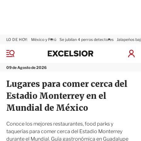
LO DE HOY:
México y Perú
Se jubilan 4 perros detectores
Jalapeños baj
E
x
M
I
c
e
n
n
e
i
09 de Agosto de 2026
ú
l
c
s
i
Lugares para comer cerca del
i
a
o
r
Estadio Monterrey en el
r
S
e
Mundial de México
s
i
ó
Conoce los mejores restaurantes, food parks y
n
taquerías para comer cerca del Estadio Monterrey
durante el Mundial. Guía gastronómica en Guadalupe