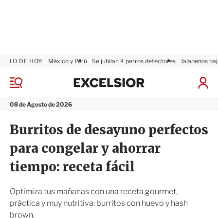
LO DE HOY:
México y Perú
Se jubilan 4 perros detectores
Jalapeños baj
E
x
M
I
c
e
n
n
e
i
08 de Agosto de 2026
ú
l
c
s
i
Burritos de desayuno perfectos
i
a
o
r
para congelar y ahorrar
r
S
e
tiempo: receta fácil
s
i
ó
Optimiza tus mañanas con una receta gourmet,
n
práctica y muy nutritiva: burritos con huevo y hash
brown.