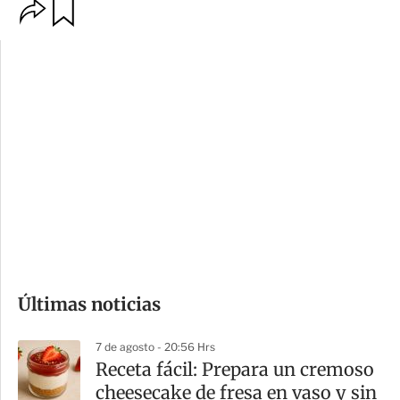
O
G
p
u
c
a
i
r
o
d
n
a
e
r
s
d
e
c
o
Últimas noticias
m
p
7 de agosto - 20:56 Hrs
a
Receta fácil: Prepara un cremoso
r
cheesecake de fresa en vaso y sin