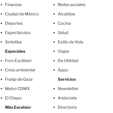
Finanzas
Redes sociales
Ciudad de México
Alcaldías
Deportes
Cocina
Espectáculos
Salud
Sintetika
Estilo de Vida
Especiales
Viajes
Foro Excélsior
De Utilidad
Crisis ambiental
Apps
Franja de Gaza
Servicios
Metro CDMX
Newsletter
El Chapo
Anúnciate
Más Excelsior
Directorio