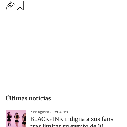
O
G
p
u
c
a
i
r
o
d
n
a
e
r
s
d
e
c
o
Últimas noticias
m
p
7 de agosto - 13:04 Hrs
a
BLACKPINK indigna a sus fans
r
tras limitar su evento de 10