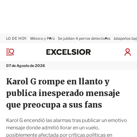
LO DE HOY:
México y Perú
Se jubilan 4 perros detectores
Jalapeños baj
E
x
M
I
c
e
n
n
e
i
07 de Agosto de 2026
ú
l
c
s
i
Karol G rompe en llanto y
i
a
o
r
publica inesperado mensaje
r
S
e
que preocupa a sus fans
s
i
ó
Karol G encendió las alarmas tras publicar un emotivo
n
mensaje donde admitió llorar en un vuelo,
posiblemente afectada por críticas políticas en