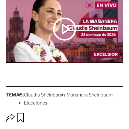
TEMAS:
Claudia Sheinbaum
Mañanera Sheinbaum
Elecciones
O
G
p
u