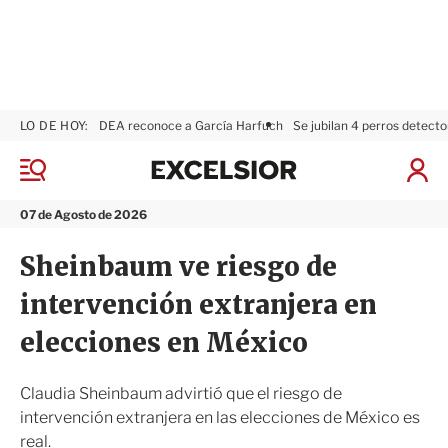
LO DE HOY:
DEA reconoce a García Harfuch
Se jubilan 4 perros detecto
E
x
M
I
c
e
n
n
e
i
07 de Agosto de 2026
ú
l
c
s
i
Sheinbaum ve riesgo de
i
a
o
r
intervención extranjera en
r
S
e
elecciones en México
s
i
ó
Claudia Sheinbaum advirtió que el riesgo de
n
intervención extranjera en las elecciones de México es
real.