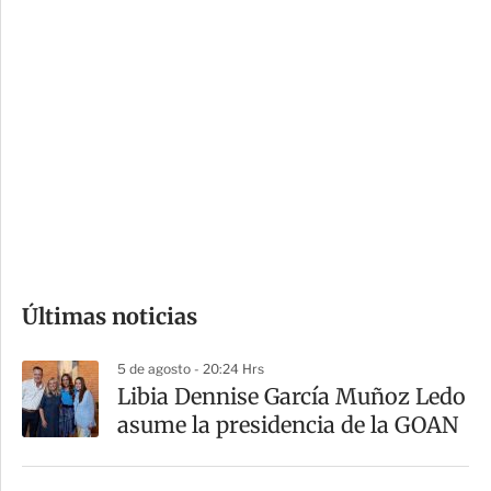
c
a
i
r
o
d
n
a
e
r
s
d
e
c
o
Últimas noticias
m
p
5 de agosto - 20:24 Hrs
a
Libia Dennise García Muñoz Ledo
r
asume la presidencia de la GOAN
t
i