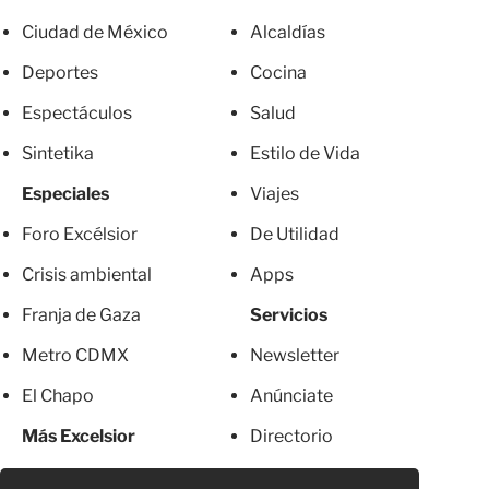
Ciudad de México
Alcaldías
Deportes
Cocina
Espectáculos
Salud
Sintetika
Estilo de Vida
Especiales
Viajes
Foro Excélsior
De Utilidad
Crisis ambiental
Apps
Franja de Gaza
Servicios
Metro CDMX
Newsletter
El Chapo
Anúnciate
Más Excelsior
Directorio
Mujeres
Suscripciones