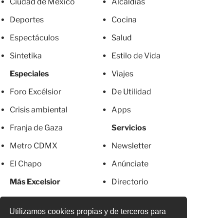
Ciudad de México
Alcaldías
Deportes
Cocina
Espectáculos
Salud
Sintetika
Estilo de Vida
Especiales
Viajes
Foro Excélsior
De Utilidad
Crisis ambiental
Apps
Franja de Gaza
Servicios
Metro CDMX
Newsletter
El Chapo
Anúnciate
Más Excelsior
Directorio
Mujeres
Suscripciones
Utilizamos cookies propias y de terceros para