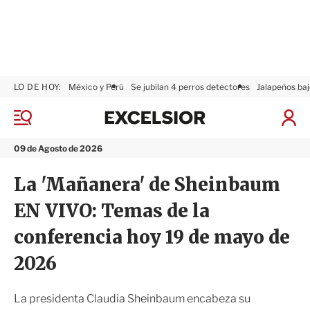
LO DE HOY:
México y Perú
Se jubilan 4 perros detectores
Jalapeños baj
E
x
M
I
c
e
n
n
e
i
09 de Agosto de 2026
ú
l
c
s
i
La 'Mañanera' de Sheinbaum
i
a
o
r
EN VIVO: Temas de la
r
S
e
conferencia hoy 19 de mayo de
s
i
2026
ó
n
La presidenta Claudia Sheinbaum encabeza su