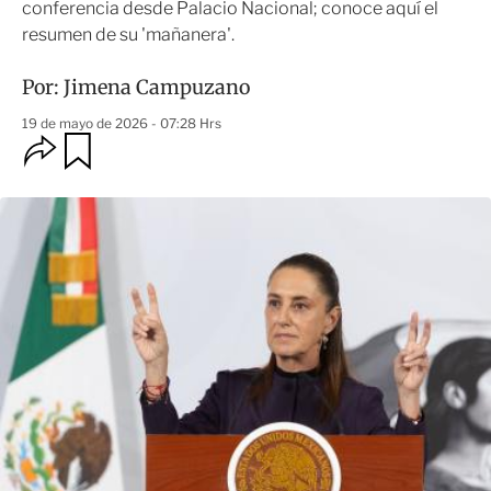
conferencia desde Palacio Nacional; conoce aquí el
resumen de su 'mañanera'.
Por:
Jimena Campuzano
19 de mayo de 2026 - 07:28 Hrs
O
G
u
p
a
c
r
i
d
o
a
n
r
e
s
d
e
c
o
m
p
a
r
t