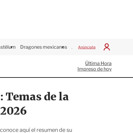
stélum
Dragones mexicanos
Juegos Centroamericanos
Anúnciate
I
n
i
Última Hora
c
Impreso de hoy
i
a
r
S
 Temas de la
e
s
i
e 2026
ó
n
 conoce aquí el resumen de su