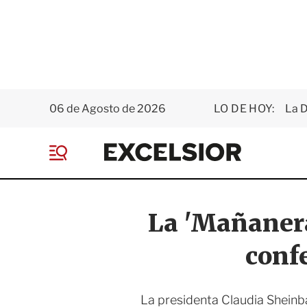
06 de Agosto de 2026
LO DE HOY:
La D
E
x
M
c
e
e
n
l
ú
s
La 'Mañaner
i
o
confe
r
La presidenta Claudia Sheinb