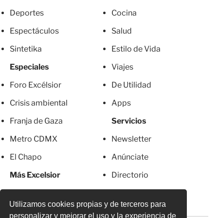
Deportes
Cocina
Espectáculos
Salud
Sintetika
Estilo de Vida
Especiales
Viajes
Foro Excélsior
De Utilidad
Crisis ambiental
Apps
Franja de Gaza
Servicios
Metro CDMX
Newsletter
El Chapo
Anúnciate
Más Excelsior
Directorio
Mujeres
Suscripciones
Utilizamos cookies propias y de terceros para
personalizar y mejorar el uso y la experiencia de