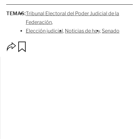
TEMAS:
Tribunal Electoral del Poder Judicial de la
Federación
Elección judicial
Noticias de hoy
Senado
O
G
p
u
c
a
i
r
o
d
n
a
e
r
s
d
e
c