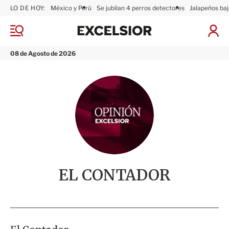
LO DE HOY:
México y Perú
Se jubilan 4 perros detectores
Jalapeños baj
E
x
M
I
c
e
n
n
e
i
08 de Agosto de 2026
ú
l
c
s
i
i
a
o
r
r
S
e
s
i
ó
n
EL CONTADOR