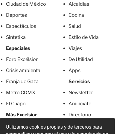
Ciudad de México
Alcaldías
Deportes
Cocina
Espectáculos
Salud
Sintetika
Estilo de Vida
Especiales
Viajes
Foro Excélsior
De Utilidad
Crisis ambiental
Apps
Franja de Gaza
Servicios
Metro CDMX
Newsletter
El Chapo
Anúnciate
Más Excelsior
Directorio
Mujeres
Suscripciones
Utilizamos cookies propias y de terceros para