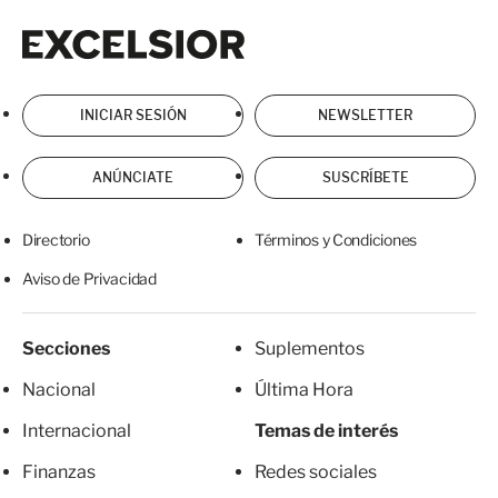
i
e
Excelsior
Excelsior
o
n
r
t
e
INICIAR SESIÓN
NEWSLETTER
ANÚNCIATE
SUSCRÍBETE
Directorio
Términos y Condiciones
Aviso de Privacidad
Secciones
Suplementos
Nacional
Última Hora
Internacional
Temas de interés
Finanzas
Redes sociales