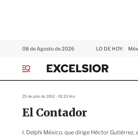
08 de Agosto de 2026
LO DE HOY:
Méxi
E
x
M
c
e
e
n
l
ú
s
25 de julio de 2012 - 01:23 Hrs
i
o
El Contador
r
I. Delphi México, que dirige Héctor Gutiérrez,