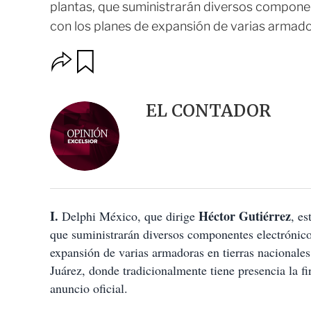
plantas, que suministrarán diversos componen
con los planes de expansión de varias armadora
O
G
u
p
a
c
r
i
d
EL CONTADOR
o
a
n
r
e
s
d
e
c
o
I.
Héctor Gutiérrez
Delphi México, que dirige
m
, es
p
que suministrarán diversos componentes electrónicos
a
expansión de varias armadoras en tierras nacionale
r
t
Juárez, donde tradicionalmente tiene presencia la f
i
anuncio oficial.
r