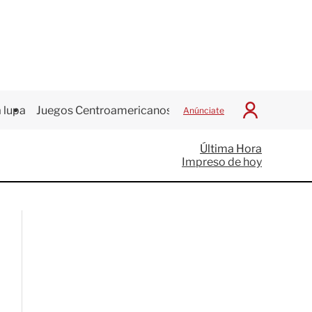
 lupa
Juegos Centroamericanos
Anúnciate
I
n
i
Última Hora
c
Impreso de hoy
i
a
r
S
e
s
i
ó
n