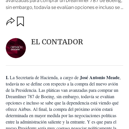
avanzadas para comprar un Dreamliner 787 de Boeing,
sin embargo, todavía se evalúan opciones e incluso se ...
O
G
u
p
a
c
r
i
d
EL CONTADOR
o
a
n
r
e
s
d
e
c
I.
José Antonio Meade
La Secretaría de Hacienda, a cargo de
,
o
todavía no se define con respecto a la compra del nuevo avión
m
de la Presidencia. Las pláticas van avanzadas para comprar un
p
a
Dreamliner 787 de Boeing, sin embargo, todavía se evalúan
r
opciones e incluso se sabe que la dependencia está viendo qué
t
ofrece Airbus. Al final, la compra del próximo avión estará
i
determinada en mayor medida por las negociaciones políticas
r
entre la administración saliente y la entrante. Y es que para el
nuevo Presidente sería muy costoso negociar políticamente la