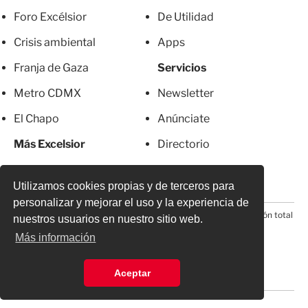
Foro Excélsior
De Utilidad
Crisis ambiental
Apps
Franja de Gaza
Servicios
Metro CDMX
Newsletter
El Chapo
Anúnciate
Más Excelsior
Directorio
Mujeres
Suscripciones
Utilizamos cookies propias y de terceros para
personalizar y mejorar el uso y la experiencia de
© 2026 Todos los derechos reservados. Prohibida la reproducción total
nuestros usuarios en nuestro sitio web.
o parcial, incluyendo cualquier medio electrónico*
Más información
Aceptar