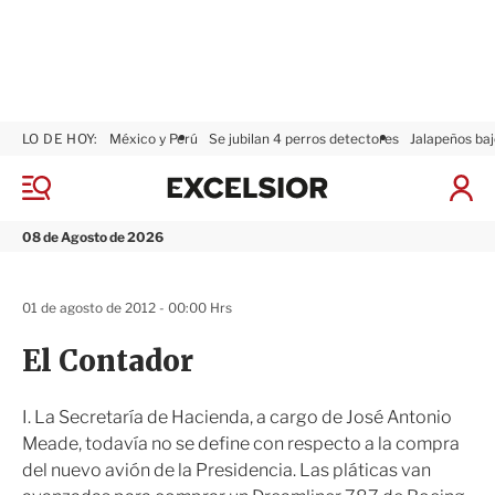
LO DE HOY:
México y Perú
Se jubilan 4 perros detectores
Jalapeños baj
E
x
M
I
c
e
n
n
e
i
08 de Agosto de 2026
ú
l
c
s
i
i
a
01 de agosto de 2012 - 00:00 Hrs
o
r
r
S
El Contador
e
s
i
I. La Secretaría de Hacienda, a cargo de José Antonio
ó
Meade, todavía no se define con respecto a la compra
n
del nuevo avión de la Presidencia. Las pláticas van