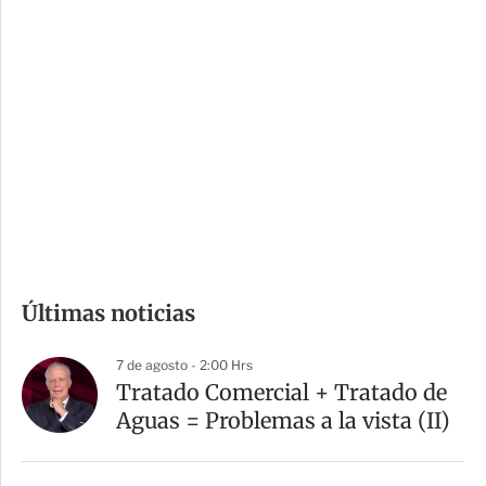
i
r
o
d
n
a
e
r
s
d
e
c
o
m
Últimas noticias
p
a
7 de agosto - 2:00 Hrs
r
Tratado Comercial + Tratado de
t
Aguas = Problemas a la vista (II)
i
r