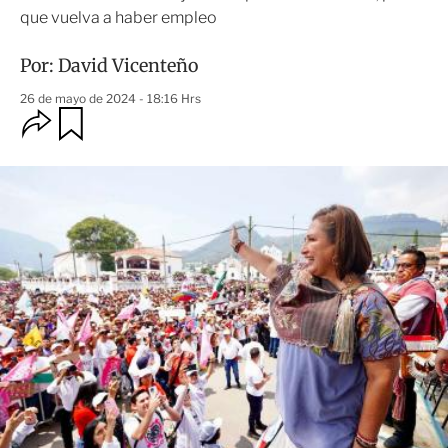
que vuelva a haber empleo
Por:
David Vicenteño
26 de mayo de 2024 - 18:16 Hrs
O
G
u
p
a
c
r
i
d
o
a
n
r
e
s
d
e
c
o
m
p
a
r
t
i