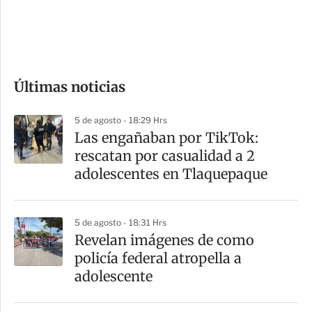
d
e
c
o
Últimas noticias
m
p
5 de agosto - 18:29 Hrs
a
Las engañaban por TikTok:
r
rescatan por casualidad a 2
t
adolescentes en Tlaquepaque
i
r
5 de agosto - 18:31 Hrs
Revelan imágenes de como
policía federal atropella a
adolescente