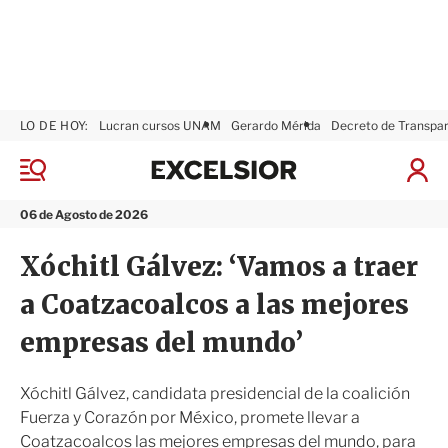
LO DE HOY:
Lucran cursos UNAM
Gerardo Mérida
Decreto de Transpa
E
x
M
I
c
e
n
n
e
i
06 de Agosto de 2026
ú
l
c
s
i
Xóchitl Gálvez: ‘Vamos a traer
i
a
o
r
a Coatzacoalcos a las mejores
r
S
e
empresas del mundo’
s
i
ó
Xóchitl Gálvez, candidata presidencial de la coalición
n
Fuerza y Corazón por México, promete llevar a
Coatzacoalcos las mejores empresas del mundo, para