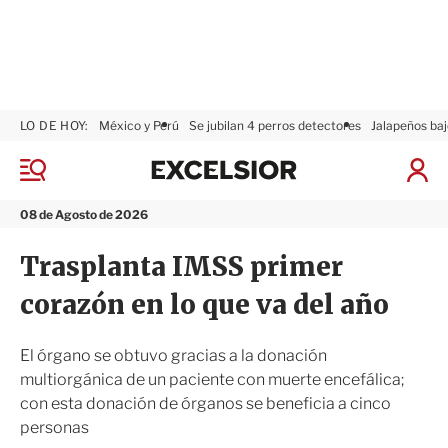
LO DE HOY:
México y Perú
Se jubilan 4 perros detectores
Jalapeños baj
E
x
M
I
c
e
n
n
e
i
08 de Agosto de 2026
ú
l
c
s
i
Trasplanta IMSS primer
i
a
o
r
corazón en lo que va del año
r
S
e
s
El órgano se obtuvo gracias a la donación
i
multiorgánica de un paciente con muerte encefálica;
ó
con esta donación de órganos se beneficia a cinco
n
personas