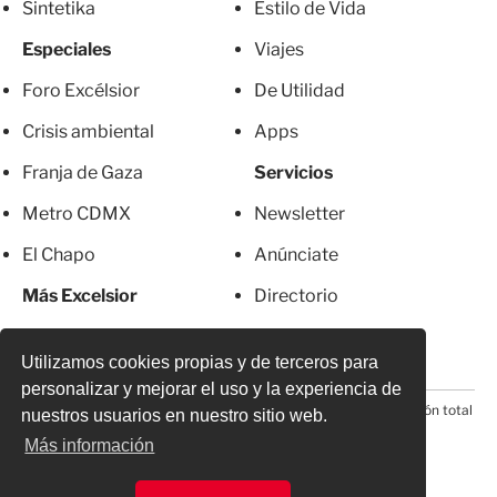
Sintetika
Estilo de Vida
Especiales
Viajes
Foro Excélsior
De Utilidad
Crisis ambiental
Apps
Franja de Gaza
Servicios
Metro CDMX
Newsletter
El Chapo
Anúnciate
Más Excelsior
Directorio
Mujeres
Suscripciones
Utilizamos cookies propias y de terceros para
personalizar y mejorar el uso y la experiencia de
© 2026 Todos los derechos reservados. Prohibida la reproducción total
nuestros usuarios en nuestro sitio web.
o parcial, incluyendo cualquier medio electrónico*
Más información