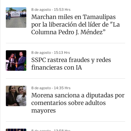
p
8 de agosto - 15:53 Hrs
a
Marchan miles en Tamaulipas
r
por la liberación del líder de "La
t
Columna Pedro J. Méndez”
i
r
8 de agosto - 15:13 Hrs
SSPC rastrea fraudes y redes
financieras con IA
8 de agosto - 14:35 Hrs
Morena sanciona a diputadas por
comentarios sobre adultos
mayores
8 de agosto - 13:58 Hrs