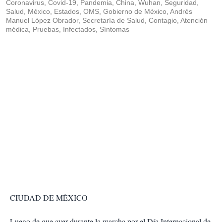
Coronavirus, Covid-19, Pandemia, China, Wuhan, Seguridad,
Salud, México, Estados, OMS, Gobierno de México, Andrés
Manuel López Obrador, Secretaría de Salud, Contagio, Atención
médica, Pruebas, Infectados, Síntomas
CIUDAD DE MÉXICO
Luego de que ayer durante la marcha por el Día Internacional de