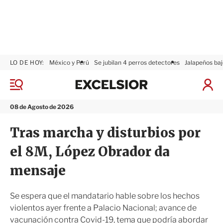
LO DE HOY:
México y Perú
Se jubilan 4 perros detectores
Jalapeños baj
E
x
M
I
c
e
n
n
e
i
08 de Agosto de 2026
ú
l
c
s
i
Tras marcha y disturbios por
i
a
o
r
el 8M, López Obrador da
r
S
e
mensaje
s
i
ó
Se espera que el mandatario hable sobre los hechos
n
violentos ayer frente a Palacio Nacional; avance de
vacunación contra Covid-19, tema que podría abordar