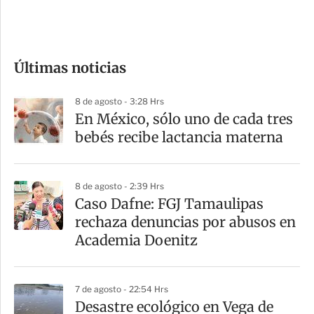
e
c
o
Últimas noticias
m
p
8 de agosto - 3:28 Hrs
a
En México, sólo uno de cada tres
r
bebés recibe lactancia materna
t
i
8 de agosto - 2:39 Hrs
r
Caso Dafne: FGJ Tamaulipas
rechaza denuncias por abusos en
Academia Doenitz
7 de agosto - 22:54 Hrs
Desastre ecológico en Vega de