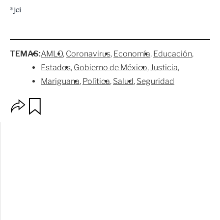
*jci
TEMAS:
AMLO
Coronavirus
Economía
Educación
Estados
Gobierno de México
Justicia
Mariguana
Política
Salud
Seguridad
O
G
p
u
c
a
i
r
o
d
n
a
e
r
s
d