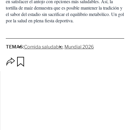
en satisfacer el antojo con opciones más saludables. Así, la
tortilla de maíz demuestra que es posible mantener la tradición y
el sabor del estadio sin sacrificar el equilibrio metabólico. Un gol
por la salud en plena fiesta deportiva.
TEMAS:
Comida saludable
Mundial 2026
O
G
p
u
c
a
i
r
o
d
n
a
e
r
s
d