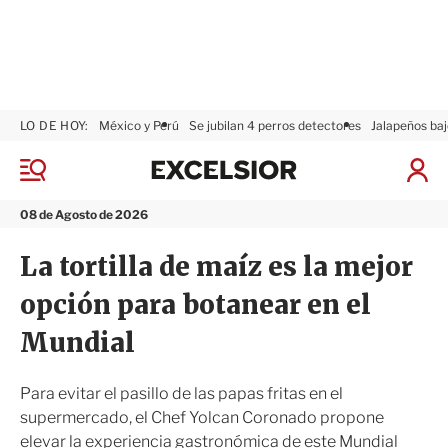
LO DE HOY:
México y Perú
Se jubilan 4 perros detectores
Jalapeños baj
E
x
M
I
c
e
n
n
e
i
08 de Agosto de 2026
ú
l
c
s
i
La tortilla de maíz es la mejor
i
a
o
r
opción para botanear en el
r
S
e
Mundial
s
i
ó
Para evitar el pasillo de las papas fritas en el
n
supermercado, el Chef Yolcan Coronado propone
elevar la experiencia gastronómica de este Mundial