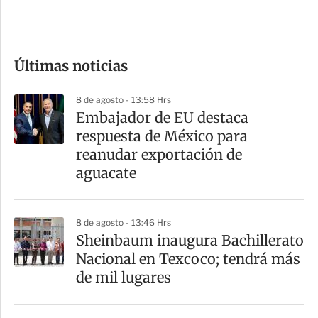
e
c
o
Últimas noticias
m
p
8 de agosto - 13:58 Hrs
a
Embajador de EU destaca
r
respuesta de México para
t
reanudar exportación de
i
aguacate
r
8 de agosto - 13:46 Hrs
Sheinbaum inaugura Bachillerato
Nacional en Texcoco; tendrá más
de mil lugares