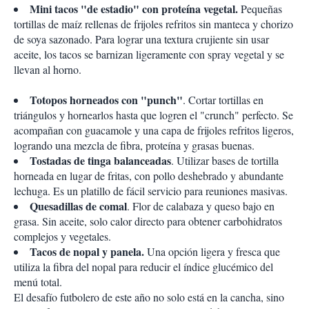
Mini tacos "de estadio" con proteína vegetal.
Pequeñas
tortillas de maíz rellenas de frijoles refritos sin manteca y chorizo
de soya sazonado. Para lograr una textura crujiente sin usar
aceite, los tacos se barnizan ligeramente con spray vegetal y se
llevan al horno.
Totopos horneados con "punch"
. Cortar tortillas en
triángulos y hornearlos hasta que logren el "crunch" perfecto. Se
acompañan con guacamole y una capa de frijoles refritos ligeros,
logrando una mezcla de fibra, proteína y grasas buenas.
Tostadas de tinga balanceadas
. Utilizar bases de tortilla
horneada en lugar de fritas, con pollo deshebrado y abundante
lechuga. Es un platillo de fácil servicio para reuniones masivas.
Quesadillas de comal
. Flor de calabaza y queso bajo en
grasa. Sin aceite, solo calor directo para obtener carbohidratos
complejos y vegetales.
Tacos de nopal y panela.
Una opción ligera y fresca que
utiliza la fibra del nopal para reducir el índice glucémico del
menú total.
El desafío futbolero de este año no solo está en la cancha, sino