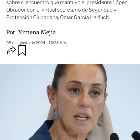
sobre el encuentro que mantuvo el presidente López
Obrador con el virtual secretario de Seguridad y
Protección Ciudadana, Omar García Harfuch
Por:
Ximena Mejía
08 de agosto de 2024 - 16:28 Hrs
O
G
u
p
a
c
r
i
d
o
a
n
r
e
s
d
e
c
o
m
p
a
r