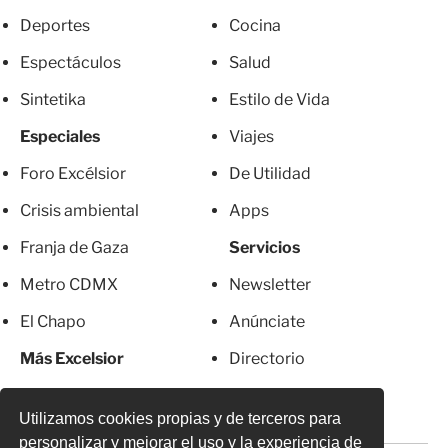
Deportes
Cocina
Espectáculos
Salud
Sintetika
Estilo de Vida
Especiales
Viajes
Foro Excélsior
De Utilidad
Crisis ambiental
Apps
Franja de Gaza
Servicios
Metro CDMX
Newsletter
El Chapo
Anúnciate
Más Excelsior
Directorio
Mujeres
Suscripciones
Utilizamos cookies propias y de terceros para
personalizar y mejorar el uso y la experiencia de