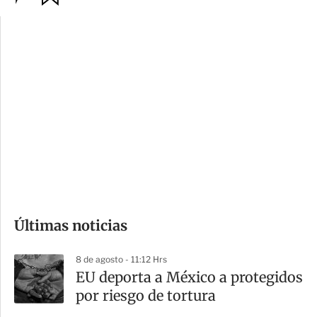
p
u
c
a
i
r
o
d
n
a
e
r
s
d
e
c
o
Últimas noticias
m
p
8 de agosto - 11:12 Hrs
a
EU deporta a México a protegidos
r
por riesgo de tortura
t