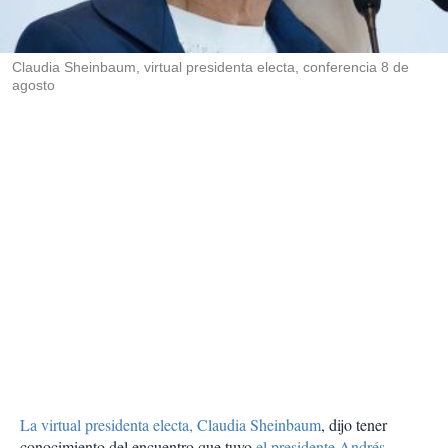
t
i
r
Claudia Sheinbaum, virtual presidenta electa, conferencia 8 de
agosto
La virtual presidenta electa, Claudia Sheinbaum
, dijo tener
conocimiento del encuentro que tuvo
el presidente Andrés