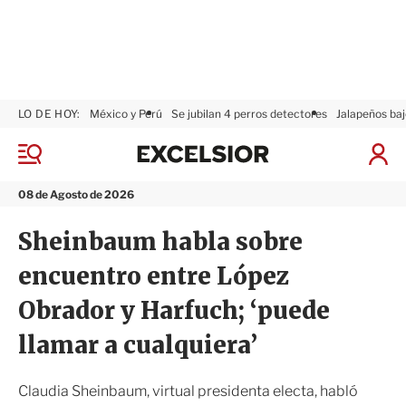
LO DE HOY:
México y Perú
Se jubilan 4 perros detectores
Jalapeños baj
E
x
M
I
c
e
n
n
e
i
08 de Agosto de 2026
ú
l
c
s
i
Sheinbaum habla sobre
i
a
o
r
encuentro entre López
r
S
e
Obrador y Harfuch; ‘puede
s
i
llamar a cualquiera’
ó
n
Claudia Sheinbaum, virtual presidenta electa, habló