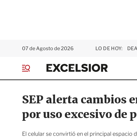
07 de Agosto de 2026
LO DE HOY:
DEA
E
x
M
c
e
e
n
l
ú
s
SEP alerta cambios e
i
o
por uso excesivo de 
r
El celular se convirtió en el principal espacio 