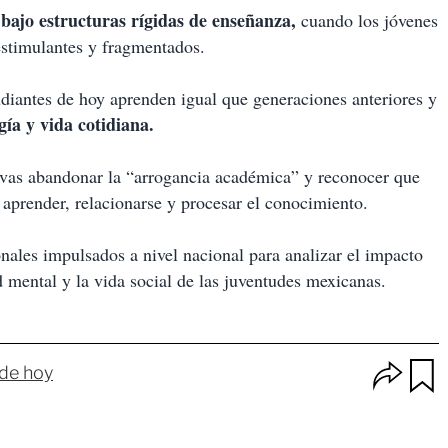
bajo estructuras rígidas de enseñanza,
cuando los jóvenes
estimulantes y fragmentados.
udiantes de hoy aprenden igual que generaciones anteriores y
gía y vida cotidiana.
tivas abandonar la “arrogancia académica” y reconocer que
aprender, relacionarse y procesar el conocimiento.
onales impulsados a nivel nacional para analizar el impacto
ud mental y la vida social de las juventudes mexicanas.
O
 de hoy
p
u
c
a