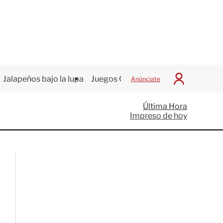
Jalapeños bajo la lupa
Juegos Centroamericanos
Anúnciate
I
n
i
Última Hora
c
Impreso de hoy
i
a
r
S
e
s
i
ó
n