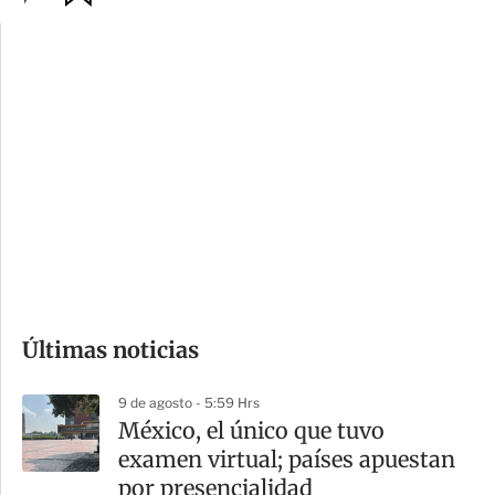
p
u
c
a
i
r
o
d
n
a
e
r
s
d
e
c
o
Últimas noticias
m
p
9 de agosto - 5:59 Hrs
a
México, el único que tuvo
r
examen virtual; países apuestan
t
por presencialidad