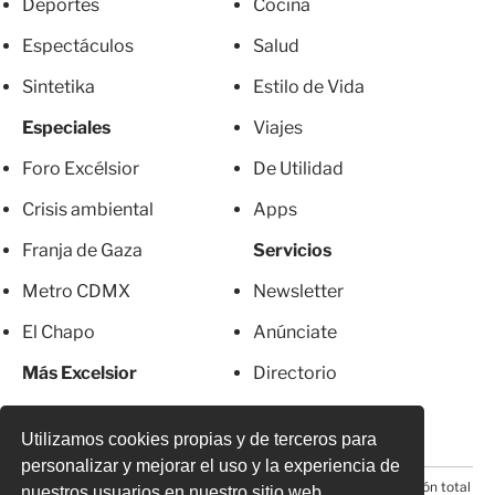
Deportes
Cocina
Espectáculos
Salud
Sintetika
Estilo de Vida
Especiales
Viajes
Foro Excélsior
De Utilidad
Crisis ambiental
Apps
Franja de Gaza
Servicios
Metro CDMX
Newsletter
El Chapo
Anúnciate
Más Excelsior
Directorio
Mujeres
Suscripciones
Utilizamos cookies propias y de terceros para
personalizar y mejorar el uso y la experiencia de
© 2026 Todos los derechos reservados. Prohibida la reproducción total
nuestros usuarios en nuestro sitio web.