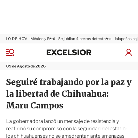
LO DE HOY:
México y Perú
Se jubilan 4 perros detectores
Jalapeños baj
E
x
M
I
c
e
n
n
e
i
09 de Agosto de 2026
ú
l
c
s
i
Seguiré trabajando por la paz y
i
a
o
r
la libertad de Chihuahua:
r
S
e
Maru Campos
s
i
ó
La gobernadora lanzó un mensaje de resistencia y
n
reafirmó su compromiso con la seguridad del estado;
los chihuahuenses no se amedrentan ante amenazas,