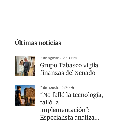
G
Últimas noticias
7 de agosto - 2:30 Hrs
Grupo Tabasco vigila
finanzas del Senado
7 de agosto - 2:20 Hrs
"No falló la tecnología,
falló la
implementación":
Especialista analiza
crisis en la UNAM