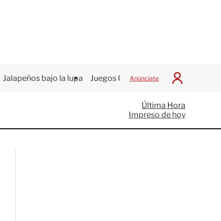
Jalapeños bajo la lupa
Juegos Centroamericanos
Anúnciate
I
n
i
Última Hora
c
Impreso de hoy
i
a
r
S
e
s
i
ó
n