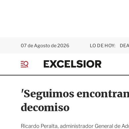
07 de Agosto de 2026
LO DE HOY:
DEA
E
x
M
c
e
e
n
l
ú
s
'Seguimos encontran
i
o
decomiso
r
Ricardo Peralta, administrador General de Adu