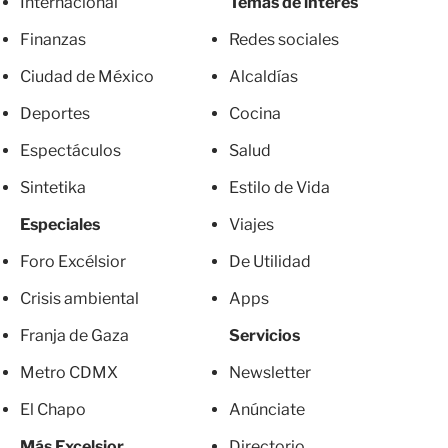
Internacional
Temas de interés
Finanzas
Redes sociales
Ciudad de México
Alcaldías
Deportes
Cocina
Espectáculos
Salud
Sintetika
Estilo de Vida
Especiales
Viajes
Foro Excélsior
De Utilidad
Crisis ambiental
Apps
Franja de Gaza
Servicios
Metro CDMX
Newsletter
El Chapo
Anúnciate
Más Excelsior
Directorio