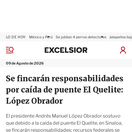
LO DE HOY:
México y Perú
Se jubilan 4 perros detectores
Jalapeños baj
E
x
M
I
c
e
n
n
e
i
09 de Agosto de 2026
ú
l
c
s
i
Se fincarán responsabilidades
i
a
o
r
por caída de puente El Quelite:
r
S
e
López Obrador
s
i
ó
El presidente Andrés Manuel López Obrador sostuvo
n
que debido a la caída del puente El Quelite, en Sinaloa,
se fincarán responsabilidades; recursos federales se