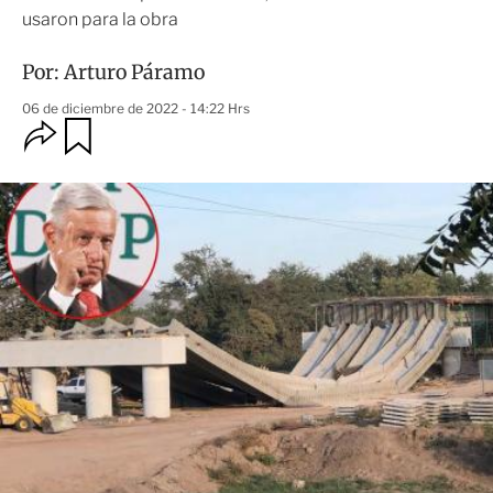
usaron para la obra
Por:
Arturo Páramo
06 de diciembre de 2022 - 14:22 Hrs
O
G
u
p
a
c
r
i
d
o
a
n
r
e
s
d
e
c
o
m
p
a
r
t
i