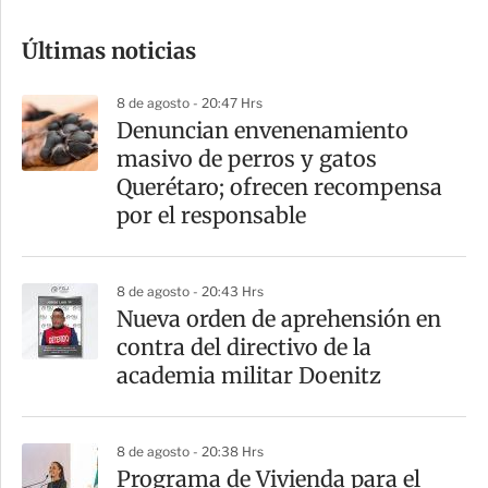
o
Últimas noticias
m
p
8 de agosto - 20:47 Hrs
a
Denuncian envenenamiento
r
masivo de perros y gatos
t
Querétaro; ofrecen recompensa
i
por el responsable
r
8 de agosto - 20:43 Hrs
Nueva orden de aprehensión en
contra del directivo de la
academia militar Doenitz
8 de agosto - 20:38 Hrs
Programa de Vivienda para el