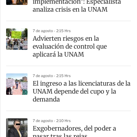
implementación": Especialista
t
analiza crisis en la UNAM
i
r
7 de agosto - 2:15 Hrs
Advierten riesgos en la
evaluación de control que
aplicará la UNAM
7 de agosto - 2:15 Hrs
El ingreso a las licenciaturas de la
UNAM depende del cupo y la
demanda
7 de agosto - 2:10 Hrs
Exgobernadores, del poder a
pasar tras las rejas