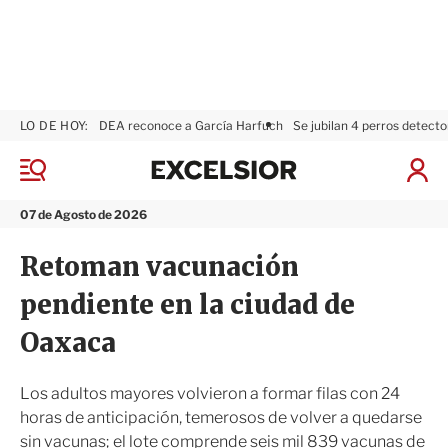
LO DE HOY:
DEA reconoce a García Harfuch
Se jubilan 4 perros detecto
E
x
M
I
c
e
n
n
e
i
07 de Agosto de 2026
ú
l
c
s
i
Retoman vacunación
i
a
o
r
pendiente en la ciudad de
r
S
e
Oaxaca
s
i
ó
Los adultos mayores volvieron a formar filas con 24
n
horas de anticipación, temerosos de volver a quedarse
sin vacunas; el lote comprende seis mil 839 vacunas de