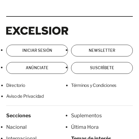
Excelsior
Excelsior
INICIAR SESIÓN
NEWSLETTER
ANÚNCIATE
SUSCRÍBETE
Directorio
Términos y Condiciones
Aviso de Privacidad
Secciones
Suplementos
Nacional
Última Hora
Internacional
Temas de interés