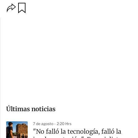
O
G
p
u
c
a
i
r
o
d
n
a
e
r
s
d
e
c
o
Últimas noticias
m
p
7 de agosto - 2:20 Hrs
a
"No falló la tecnología, falló la
r