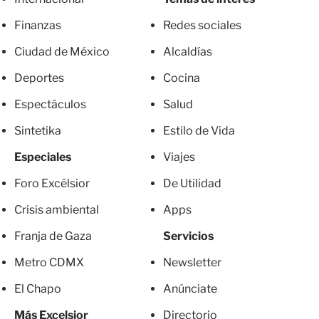
Finanzas
Redes sociales
Ciudad de México
Alcaldías
Deportes
Cocina
Espectáculos
Salud
Sintetika
Estilo de Vida
Especiales
Viajes
Foro Excélsior
De Utilidad
Crisis ambiental
Apps
Franja de Gaza
Servicios
Metro CDMX
Newsletter
El Chapo
Anúnciate
Más Excelsior
Directorio