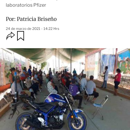
laboratorios Pfizer
Por:
Patricia Briseño
24 de marzo de 2021 - 14:22 Hrs
O
G
u
p
a
c
r
i
d
o
a
n
r
e
s
d
e
c
o
m
p
a
r
t
i