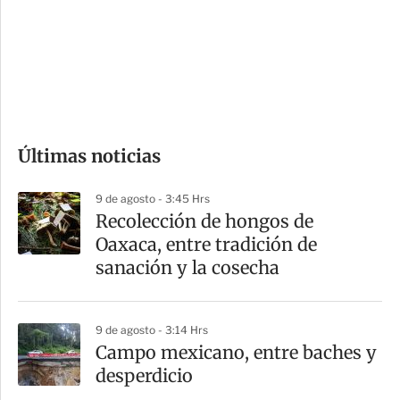
e
r
s
d
e
c
o
Últimas noticias
m
p
9 de agosto - 3:45 Hrs
a
Recolección de hongos de
r
Oaxaca, entre tradición de
t
sanación y la cosecha
i
r
9 de agosto - 3:14 Hrs
Campo mexicano, entre baches y
desperdicio