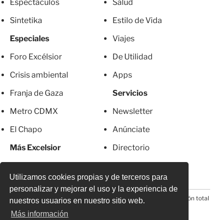
Espectáculos
Salud
Sintetika
Estilo de Vida
Especiales
Viajes
Foro Excélsior
De Utilidad
Crisis ambiental
Apps
Franja de Gaza
Servicios
Metro CDMX
Newsletter
El Chapo
Anúnciate
Más Excelsior
Directorio
Mujeres
Suscripciones
Utilizamos cookies propias y de terceros para
personalizar y mejorar el uso y la experiencia de
© 2026 Todos los derechos reservados. Prohibida la reproducción total
nuestros usuarios en nuestro sitio web.
o parcial, incluyendo cualquier medio electrónico*
Más información