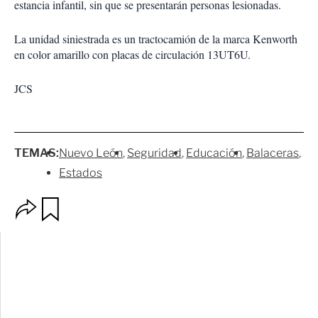
estancia infantil, sin que se presentarán personas lesionadas.
La unidad siniestrada es un tractocamión de la marca Kenworth
en color amarillo con placas de circulación 13UT6U.
JCS
TEMAS:
Nuevo León
Seguridad
Educación
Balaceras
Estados
O
G
p
u
c
a
i
r
o
d
n
a