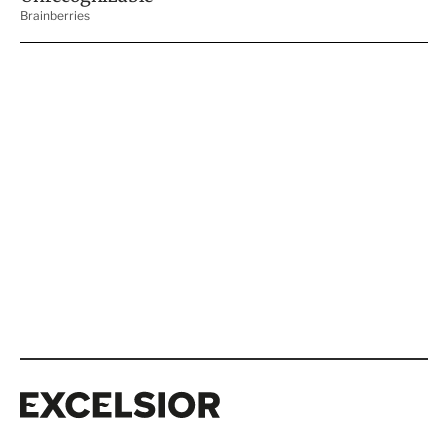
Excelsior
Excelsior