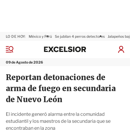
LO DE HOY:
México y Perú
Se jubilan 4 perros detectores
Jalapeños baj
E
x
M
I
c
e
n
n
e
i
09 de Agosto de 2026
ú
l
c
s
i
Reportan detonaciones de
i
a
o
r
arma de fuego en secundaria
r
S
e
de Nuevo León
s
i
ó
El incidente generó alarma entre la comunidad
n
estudiantil y los maestros de la secundaria que se
encontraban en la zona