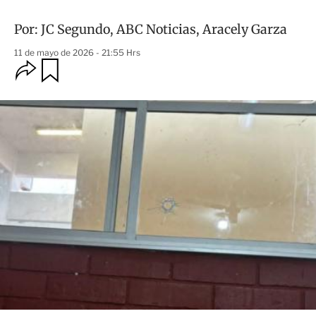
Por:
JC Segundo
,
ABC Noticias
,
Aracely Garza
11 de mayo de 2026 - 21:55 Hrs
O
G
u
p
a
c
r
i
d
o
a
n
r
e
s
d
e
c
o
m
p
a
r
t
i
r