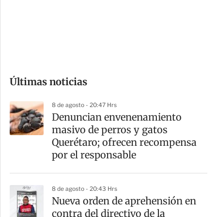
e
r
s
d
e
c
o
Últimas noticias
m
p
8 de agosto - 20:47 Hrs
a
Denuncian envenenamiento
r
masivo de perros y gatos
t
Querétaro; ofrecen recompensa
i
por el responsable
r
8 de agosto - 20:43 Hrs
Nueva orden de aprehensión en
contra del directivo de la