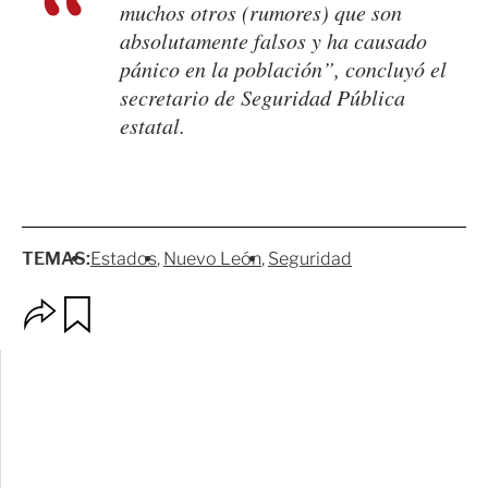
muchos otros (rumores) que son
absolutamente falsos y ha causado
pánico en la población”, concluyó el
secretario de Seguridad Pública
estatal.
TEMAS:
Estados
Nuevo León
Seguridad
O
G
p
u
c
a
i
r
o
d
n
a