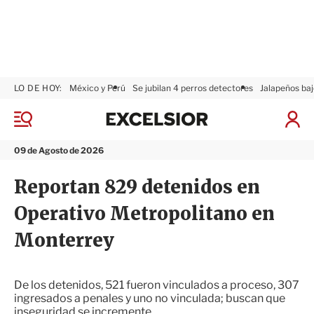
LO DE HOY:
México y Perú
Se jubilan 4 perros detectores
Jalapeños baj
E
x
M
I
c
e
n
n
e
i
09 de Agosto de 2026
ú
l
c
s
i
Reportan 829 detenidos en
i
a
o
r
Operativo Metropolitano en
r
S
e
Monterrey
s
i
ó
n
De los detenidos, 521 fueron vinculados a proceso, 307
ingresados a penales y uno no vinculada; buscan que
inseguridad se incremente