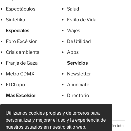
Espectáculos
Salud
Sintetika
Estilo de Vida
Especiales
Viajes
Foro Excélsior
De Utilidad
Crisis ambiental
Apps
Franja de Gaza
Servicios
Metro CDMX
Newsletter
El Chapo
Anúnciate
Más Excelsior
Directorio
Mujeres
Suscripciones
Utilizamos cookies propias y de terceros para
personalizar y mejorar el uso y la experiencia de
© 2026 Todos los derechos reservados. Prohibida la reproducción total
nuestros usuarios en nuestro sitio web.
o parcial, incluyendo cualquier medio electrónico*