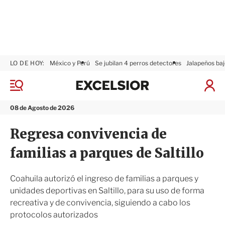
LO DE HOY:
México y Perú
Se jubilan 4 perros detectores
Jalapeños baj
E
x
M
I
c
e
n
n
e
i
08 de Agosto de 2026
ú
l
c
s
i
Regresa convivencia de
i
a
o
r
familias a parques de Saltillo
r
S
e
s
Coahuila autorizó el ingreso de familias a parques y
i
unidades deportivas en Saltillo, para su uso de forma
ó
recreativa y de convivencia, siguiendo a cabo los
n
protocolos autorizados