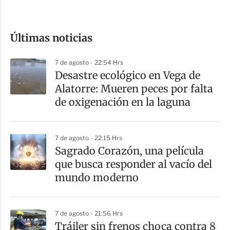
c
o
Últimas noticias
m
p
7 de agosto - 22:54 Hrs
a
Desastre ecológico en Vega de
r
Alatorre: Mueren peces por falta
t
de oxigenación en la laguna
i
r
7 de agosto - 22:15 Hrs
Sagrado Corazón, una película
que busca responder al vacío del
mundo moderno
7 de agosto - 21:56 Hrs
Tráiler sin frenos choca contra 8