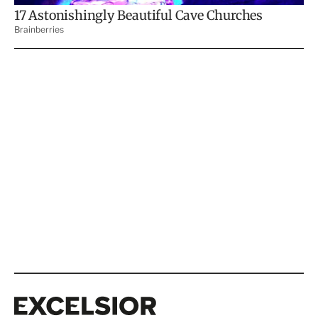
Excelsior
Excelsior