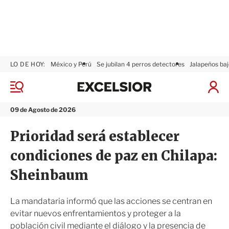
LO DE HOY:
México y Perú
Se jubilan 4 perros detectores
Jalapeños baj
E
x
M
I
c
e
n
n
e
i
09 de Agosto de 2026
ú
l
c
s
i
Prioridad será establecer
i
a
o
r
condiciones de paz en Chilapa:
r
S
e
Sheinbaum
s
i
ó
La mandataria informó que las acciones se centran en
n
evitar nuevos enfrentamientos y proteger a la
población civil mediante el diálogo y la presencia de