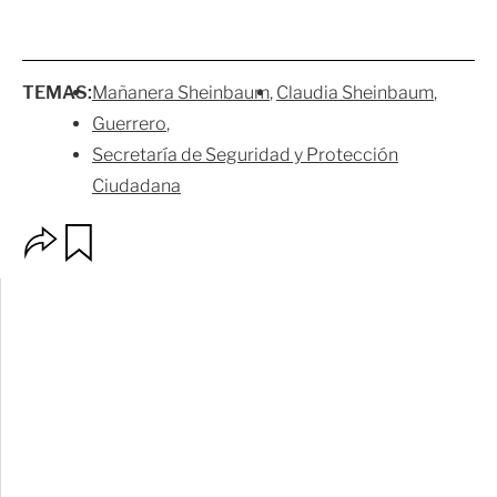
TEMAS:
Mañanera Sheinbaum
Claudia Sheinbaum
Guerrero
Secretaría de Seguridad y Protección
Ciudadana
O
G
p
u
c
a
i
r
o
d
n
a
e
r
s
d