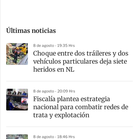
e
c
o
Últimas noticias
m
p
8 de agosto - 19:35 Hrs
a
Choque entre dos tráileres y dos
r
vehículos particulares deja siete
t
heridos en NL
i
r
8 de agosto - 20:09 Hrs
Fiscalía plantea estrategia
nacional para combatir redes de
trata y explotación
8 de agosto - 18:46 Hrs