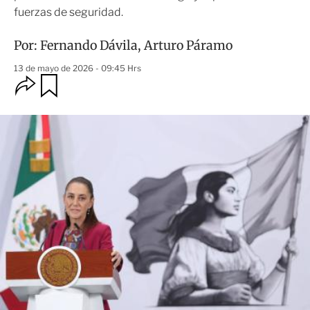
fuerzas de seguridad.
Por:
Fernando Dávila
,
Arturo Páramo
13 de mayo de 2026 - 09:45 Hrs
O
G
u
p
a
c
r
i
d
o
a
n
r
e
s
d
e
c
o
m
p
a
r
t
i