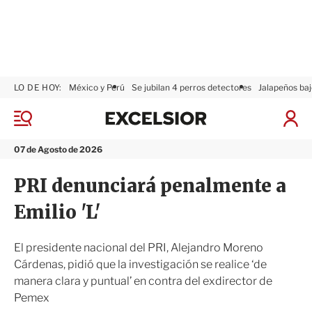
LO DE HOY:
México y Perú
Se jubilan 4 perros detectores
Jalapeños baj
E
x
M
I
c
e
n
n
e
i
07 de Agosto de 2026
ú
l
c
s
i
PRI denunciará penalmente a
i
a
o
r
Emilio 'L'
r
S
e
s
El presidente nacional del PRI, Alejandro Moreno
i
Cárdenas, pidió que la investigación se realice ‘de
ó
manera clara y puntual’ en contra del exdirector de
n
Pemex