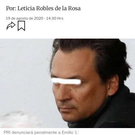
Por:
Leticia Robles de la Rosa
19 de agosto de 2020 - 14:30 Hrs
O
G
u
p
a
c
r
i
d
o
a
n
r
e
s
d
e
c
o
m
p
a
r
t
i
r
PRI denunciará penalmente a Emilio 'L'