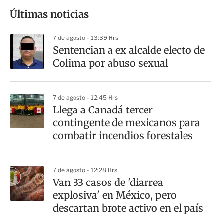
o
Últimas noticias
m
p
7 de agosto - 13:39 Hrs
a
Sentencian a ex alcalde electo de
r
Colima por abuso sexual
t
i
7 de agosto - 12:45 Hrs
r
Llega a Canadá tercer
contingente de mexicanos para
combatir incendios forestales
7 de agosto - 12:28 Hrs
Van 33 casos de 'diarrea
explosiva' en México, pero
descartan brote activo en el país