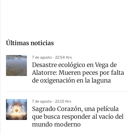
s
d
e
c
o
Últimas noticias
m
p
7 de agosto - 22:54 Hrs
a
Desastre ecológico en Vega de
r
Alatorre: Mueren peces por falta
t
de oxigenación en la laguna
i
r
7 de agosto - 22:15 Hrs
Sagrado Corazón, una película
que busca responder al vacío del
mundo moderno