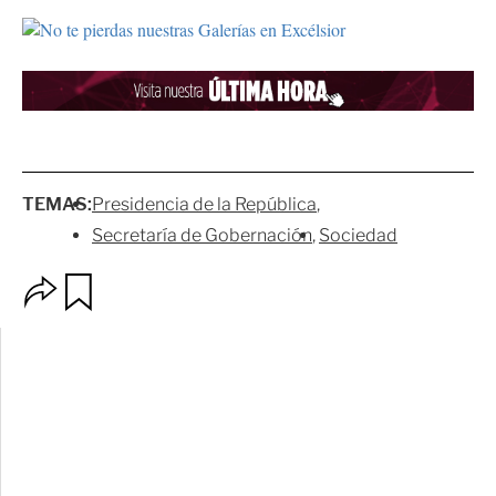
TEMAS:
Presidencia de la República
Secretaría de Gobernación
Sociedad
O
G
p
u
c
a
i
r
o
d
n
a
e
r