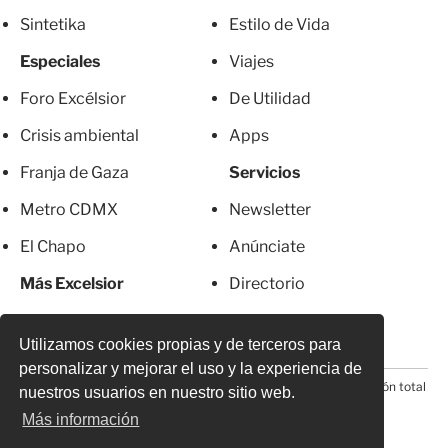
Sintetika
Estilo de Vida
Especiales
Viajes
Foro Excélsior
De Utilidad
Crisis ambiental
Apps
Franja de Gaza
Servicios
Metro CDMX
Newsletter
El Chapo
Anúnciate
Más Excelsior
Directorio
Mujeres
Suscripciones
Utilizamos cookies propias y de terceros para
personalizar y mejorar el uso y la experiencia de
© 2026 Todos los derechos reservados. Prohibida la reproducción total
nuestros usuarios en nuestro sitio web.
o parcial, incluyendo cualquier medio electrónico*
Más información