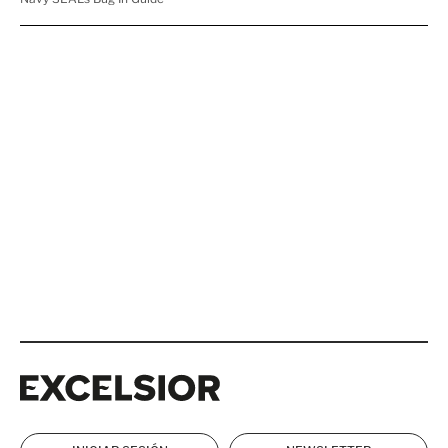
Excelsior
Excelsior