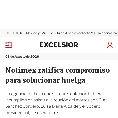
LO DE HOY:
México y Perú
Se jubilan 4 perros detectores
Jalapeños baj
E
x
M
I
c
e
n
n
e
i
08 de Agosto de 2026
ú
l
c
s
i
Notimex ratifica compromiso
i
a
o
r
para solucionar huelga
r
S
e
s
La agencia rechazó que su representación hubiera
i
incumplido en asistir a la reunión del martes con Olga
ó
Sánchez Cordero, Luisa María Alcalde y el vocero
n
presidencial, Jesús Ramírez