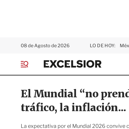
08 de Agosto de 2026
LO DE HOY:
Méxi
E
x
M
c
e
e
n
l
ú
s
El Mundial “no pren
i
o
tráfico, la inflación...
r
La expectativa por el Mundial 2026 convive 