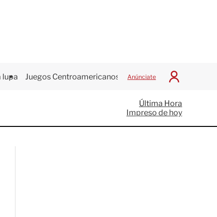
 lupa
Juegos Centroamericanos
Anúnciate
I
n
i
Última Hora
c
Impreso de hoy
i
a
r
S
e
s
i
ó
n