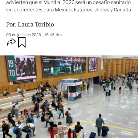
advierten que el Mundial 2026 será un desafío sanitario
sin precedentes para México, Estados Unidos y Canadá
Por:
Laura Toribio
03 de junio de 2026 - 16:43 Hrs
O
G
u
p
a
c
r
i
d
o
a
n
r
e
s
d
e
c
o
m
p
a
r
t