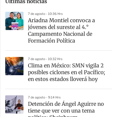
Últimas noticias
m
p
7 de agosto - 10:36 Hrs
a
Ariadna Montiel convoca a
r
jóvenes del sureste al 4.°
t
Campamento Nacional de
i
Formación Política
r
7 de agosto - 10:32 Hrs
Clima en México: SMN vigila 2
posibles ciclones en el Pacífico;
en estos estados lloverá hoy
7 de agosto - 9:14 Hrs
Detención de Ángel Aguirre no
tiene que ver con una tema