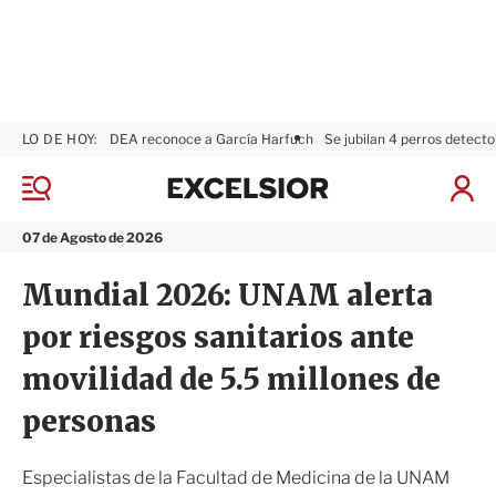
LO DE HOY:
DEA reconoce a García Harfuch
Se jubilan 4 perros detecto
E
x
M
I
c
e
n
n
e
i
07 de Agosto de 2026
ú
l
c
s
i
Mundial 2026: UNAM alerta
i
a
o
r
por riesgos sanitarios ante
r
S
e
movilidad de 5.5 millones de
s
i
personas
ó
n
Especialistas de la Facultad de Medicina de la UNAM