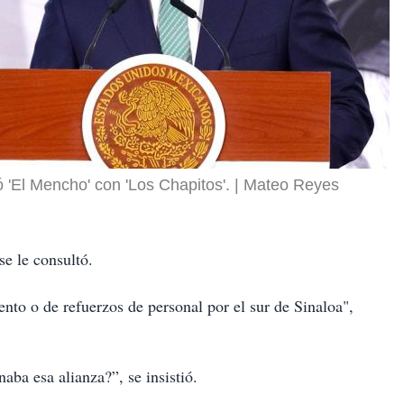
 'El Mencho' con 'Los Chapitos'.
Mateo Reyes
se le consultó.
to o de refuerzos de personal por el sur de Sinaloa",
ba esa alianza?”, se insistió.