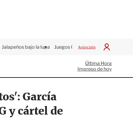
Jalapeños bajo la lupa
Juegos Centroamericanos
Anúnciate
I
n
i
Última Hora
c
Impreso de hoy
i
a
r
S
os': García
e
s
i
 y cártel de
ó
n