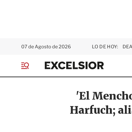
07 de Agosto de 2026
LO DE HOY:
DEA
E
x
M
c
e
e
n
l
ú
s
'El Mencho
i
o
Harfuch; al
r