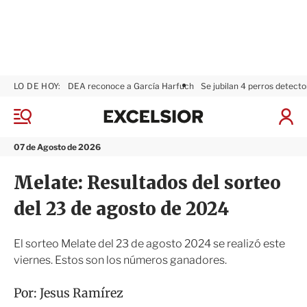
LO DE HOY:
DEA reconoce a García Harfuch
Se jubilan 4 perros detecto
E
x
M
I
c
e
n
n
e
i
07 de Agosto de 2026
ú
l
c
s
i
Melate: Resultados del sorteo
i
a
o
r
del 23 de agosto de 2024
r
S
e
s
El sorteo Melate del 23 de agosto 2024 se realizó este
i
viernes. Estos son los números ganadores.
ó
n
Por:
Jesus Ramírez