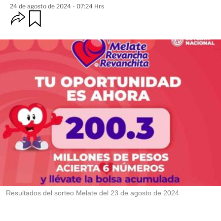
24 de agosto de 2024 - 07:24 Hrs
O
G
u
p
a
c
r
i
d
o
a
n
r
e
s
d
e
c
o
m
p
a
r
t
i
r
Resultados del sorteo Melate del 23 de agosto de 2024