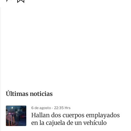
p
u
c
a
i
r
o
d
n
a
e
r
s
d
e
c
o
Últimas noticias
m
p
6 de agosto - 22:35 Hrs
a
Hallan dos cuerpos emplayados
r
en la cajuela de un vehículo
t