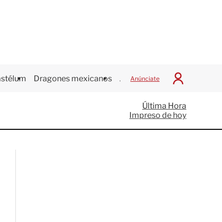
stélum
Dragones mexicanos
Juegos Centroamericanos
Anúnciate
I
n
i
Última Hora
c
Impreso de hoy
i
a
r
S
e
s
i
ó
n