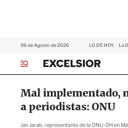
06 de Agosto de 2026
LO DE HOY:
La D
E
x
M
c
e
e
n
l
ú
s
Mal implementado, 
i
o
a periodistas: ONU
r
Jan Jarab, representante de la ONU-DH en Méx