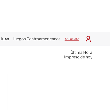
 lupa
Juegos Centroamericanos
Anúnciate
I
n
i
Última Hora
c
Impreso de hoy
i
a
r
S
e
s
i
ó
n