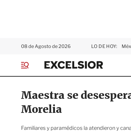
08 de Agosto de 2026
LO DE HOY:
Méxi
E
x
M
c
e
e
n
l
ú
s
Maestra se desespera
i
o
Morelia
r
Familiares y paramédicos la atendieron y cana