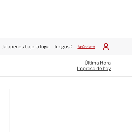
Jalapeños bajo la lupa
Juegos Centroamericanos
Anúnciate
I
n
i
Última Hora
c
Impreso de hoy
i
a
r
S
e
s
i
ó
n