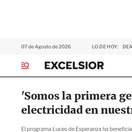
07 de Agosto de 2026
LO DE HOY:
DEA
E
x
M
c
e
e
n
l
ú
s
'Somos la primera g
i
o
electricidad en nuest
r
El programa Luces de Esperanza ha beneficia