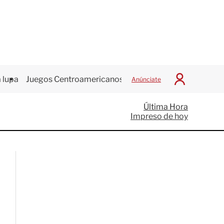
 lupa
Juegos Centroamericanos
Anúnciate
I
n
i
Última Hora
c
Impreso de hoy
i
a
r
S
e
s
i
ó
n