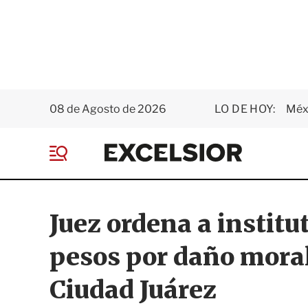
08 de Agosto de 2026
LO DE HOY:
Méxi
E
x
M
c
e
e
n
l
ú
s
Juez ordena a institu
i
o
pesos por daño mora
r
Ciudad Juárez