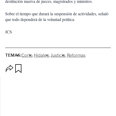
destitución masiva de jueces, magistrados y ministros.
Sobre el tiempo que durará la suspensión de actividades, señaló
que todo dependerá de la voluntad política.
JCS
TEMAS:
Corte
Hidalgo
Justicia
Reformas
O
G
p
u
c
a
i
r
o
d
n
a
e
r