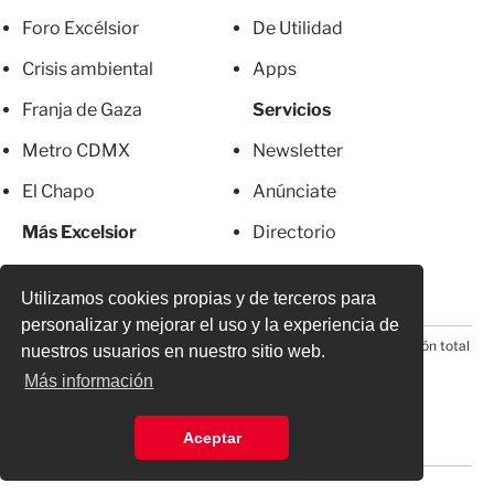
Foro Excélsior
De Utilidad
Crisis ambiental
Apps
Franja de Gaza
Servicios
Metro CDMX
Newsletter
El Chapo
Anúnciate
Más Excelsior
Directorio
Mujeres
Suscripciones
Utilizamos cookies propias y de terceros para
personalizar y mejorar el uso y la experiencia de
© 2026 Todos los derechos reservados. Prohibida la reproducción total
nuestros usuarios en nuestro sitio web.
o parcial, incluyendo cualquier medio electrónico*
Más información
Aceptar