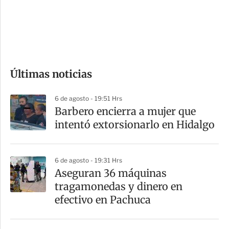
s
d
e
c
o
Últimas noticias
m
p
6 de agosto - 19:51 Hrs
a
Barbero encierra a mujer que
r
intentó extorsionarlo en Hidalgo
t
i
6 de agosto - 19:31 Hrs
r
Aseguran 36 máquinas
tragamonedas y dinero en
efectivo en Pachuca