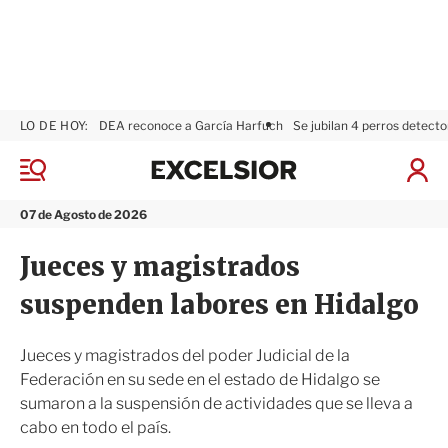
LO DE HOY:
DEA reconoce a García Harfuch
Se jubilan 4 perros detecto
E
x
M
I
c
e
n
n
e
i
07 de Agosto de 2026
ú
l
c
s
i
Jueces y magistrados
i
a
o
r
suspenden labores en Hidalgo
r
S
e
s
Jueces y magistrados del poder Judicial de la
i
Federación en su sede en el estado de Hidalgo se
ó
sumaron a la suspensión de actividades que se lleva a
n
cabo en todo el país.