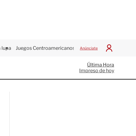
 lupa
Juegos Centroamericanos
Anúnciate
I
n
i
Última Hora
c
Impreso de hoy
i
a
r
S
e
s
i
ó
n