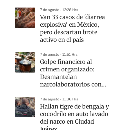
forestales
7 de agosto - 12:28 Hrs
Van 33 casos de 'diarrea
explosiva' en México,
pero descartan brote
activo en el país
7 de agosto - 11:51 Hrs
Golpe financiero al
crimen organizado:
Desmantelan
narcolaboratorios con
afectación de mil 441
mdp
7 de agosto - 11:36 Hrs
Hallan tigre de bengala y
cocodrilo en auto lavado
del narco en Ciudad
Juárez