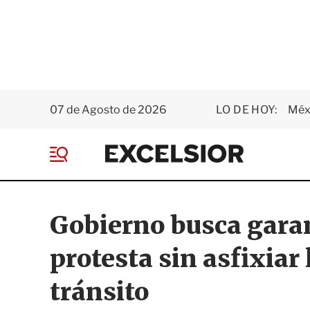
07 de Agosto de 2026
LO DE HOY:
Méxi
E
x
M
c
e
e
n
l
ú
s
Gobierno busca garan
i
o
protesta sin asfixiar
r
tránsito