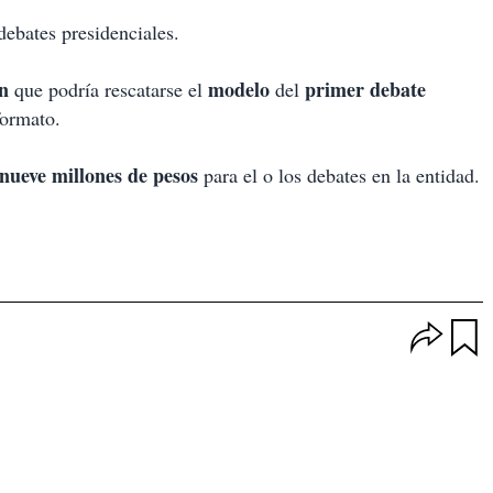
debates presidenciales.
n
modelo
primer debate
que podría rescatarse el
del
formato.
nueve m
illones de pesos
para el o los debates en la entidad.
O
p
u
c
a
i
r
o
d
n
a