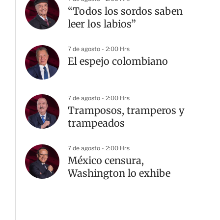
“Todos los sordos saben
leer los labios”
7 de agosto - 2:00 Hrs
El espejo colombiano
7 de agosto - 2:00 Hrs
Tramposos, tramperos y
trampeados
G
7 de agosto - 2:00 Hrs
México censura,
Washington lo exhibe