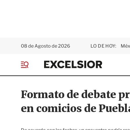
08 de Agosto de 2026
LO DE HOY:
Méxi
E
x
M
c
e
e
n
l
ú
s
Formato de debate pr
i
o
en comicios de Puebl
r