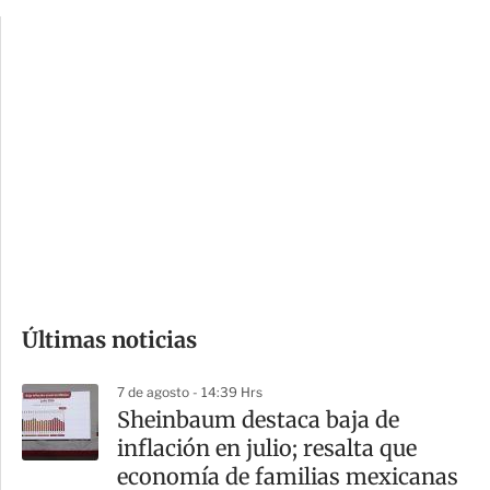
p
u
c
a
i
r
o
d
n
a
e
r
s
d
e
c
o
Últimas noticias
m
p
7 de agosto - 14:39 Hrs
a
Sheinbaum destaca baja de
r
inflación en julio; resalta que
t
economía de familias mexicanas