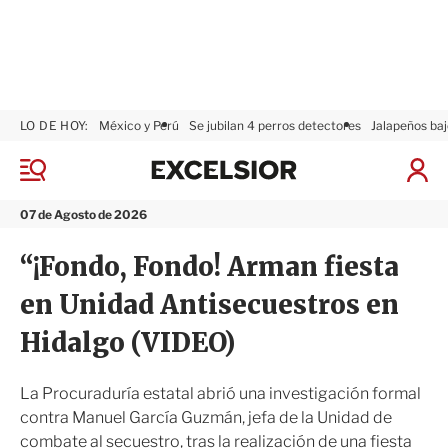
LO DE HOY:
México y Perú
Se jubilan 4 perros detectores
Jalapeños baj
E
x
M
I
c
e
n
n
e
i
07 de Agosto de 2026
ú
l
c
s
i
“¡Fondo, Fondo! Arman fiesta
i
a
o
r
en Unidad Antisecuestros en
r
S
e
Hidalgo (VIDEO)
s
i
ó
La Procuraduría estatal abrió una investigación formal
n
contra Manuel García Guzmán, jefa de la Unidad de
combate al secuestro, tras la realización de una fiesta