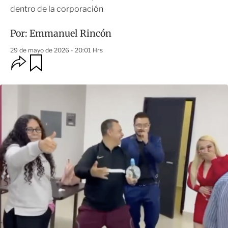
dentro de la corporación
Por:
Emmanuel Rincón
29 de mayo de 2026 - 20:01 Hrs
O
G
u
p
a
c
r
i
d
o
a
n
r
e
s
d
e
c
o
m
p
a
r
t
i