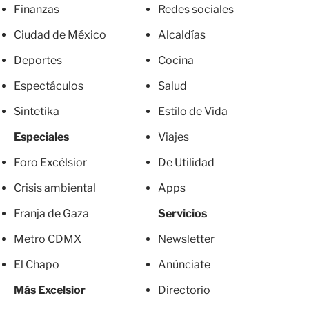
Finanzas
Redes sociales
Ciudad de México
Alcaldías
Deportes
Cocina
Espectáculos
Salud
Sintetika
Estilo de Vida
Especiales
Viajes
Foro Excélsior
De Utilidad
Crisis ambiental
Apps
Franja de Gaza
Servicios
Metro CDMX
Newsletter
El Chapo
Anúnciate
Más Excelsior
Directorio