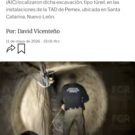
(AIC) localizaron dicha excavación, tipo túnel, en las
instalaciones de la TAD de Pemex, ubicada en Santa
Catarina, Nuevo León.
Por:
David Vicenteño
11 de mayo de 2026 - 15:01 Hrs
O
G
u
p
a
c
r
i
d
o
a
n
r
e
s
d
e
c
o
m
p
a
r