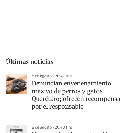
n
a
e
r
s
d
e
c
o
Últimas noticias
m
p
8 de agosto - 20:47 Hrs
a
Denuncian envenenamiento
r
masivo de perros y gatos
t
Querétaro; ofrecen recompensa
i
por el responsable
r
8 de agosto - 20:43 Hrs