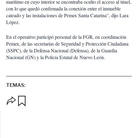
marítimo en cuyo interior se encontraba oculto el acceso al túnel,
con lo que quedó confirmada la conexión entre el inmueble
cateado y las instalaciones de Pemex Santa Catarina”, dijo Lara
López.
En el operativo participó personal de la FGR, en coordinación
Pemex, de las secretarías de Seguridad y Protección Ciudadana
(SSPC), de la Defensa Nacional (Defensa), de la Guardia
Nacional (GN) y la Policía Estatal de Nuevo León.
TEMAS:
O
G
p
u
c
a
i
r
o
d