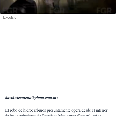
t
i
r
Excélsior
david.vicenteno@gimm.com.mx
El robo de hidrocarburos presuntamente opera desde el interior
de las instalaciones de Petróleos Mexicanos (Pemex), así se