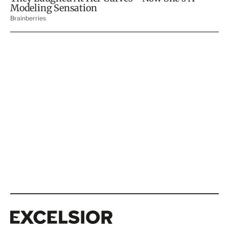
Excelsior
Excelsior