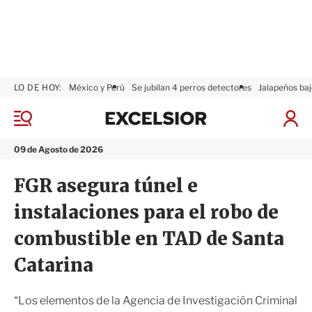
LO DE HOY:
México y Perú
Se jubilan 4 perros detectores
Jalapeños baj
E
x
M
I
c
e
n
n
e
i
09 de Agosto de 2026
ú
l
c
s
i
FGR asegura túnel e
i
a
o
r
instalaciones para el robo de
r
S
e
combustible en TAD de Santa
s
i
Catarina
ó
n
“Los elementos de la Agencia de Investigación Criminal