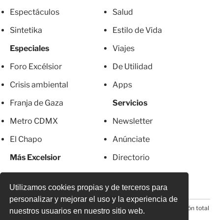
Espectáculos
Salud
Sintetika
Estilo de Vida
Especiales
Viajes
Foro Excélsior
De Utilidad
Crisis ambiental
Apps
Franja de Gaza
Servicios
Metro CDMX
Newsletter
El Chapo
Anúnciate
Más Excelsior
Directorio
Mujeres
Suscripciones
Utilizamos cookies propias y de terceros para
personalizar y mejorar el uso y la experiencia de
© 2026 Todos los derechos reservados. Prohibida la reproducción total
nuestros usuarios en nuestro sitio web.
o parcial, incluyendo cualquier medio electrónico*