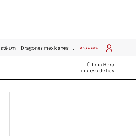
stélum
Dragones mexicanos
Juegos Centroamericanos
Anúnciate
I
n
i
Última Hora
c
Impreso de hoy
i
a
r
S
e
s
i
ó
n