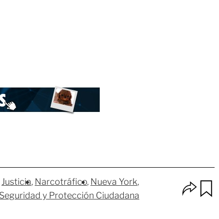
Justicia
Narcotráfico
Nueva York
O
 Seguridad y Protección Ciudadana
p
u
c
a