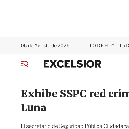
06 de Agosto de 2026
LO DE HOY:
La D
E
x
M
c
e
e
n
l
ú
s
Exhibe SSPC red crim
i
o
Luna
r
El secretario de Seguridad Pública Ciudadana,