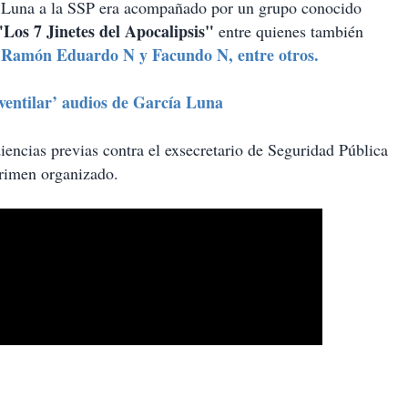
a Luna a la SSP era acompañado por un grupo conocido
"Los 7 Jinetes del Apocalipsis"
entre quienes también
 Ramón Eduardo N y Facundo N, entre otros.
entilar’ audios de García Luna
iencias previas contra el exsecretario de Seguridad Pública
crimen organizado.