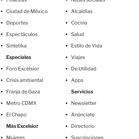
Ciudad de México
Alcaldías
Deportes
Cocina
Espectáculos
Salud
Sintetika
Estilo de Vida
Especiales
Viajes
Foro Excélsior
De Utilidad
Crisis ambiental
Apps
Franja de Gaza
Servicios
Metro CDMX
Newsletter
El Chapo
Anúnciate
Más Excelsior
Directorio
Mujeres
Suscripciones