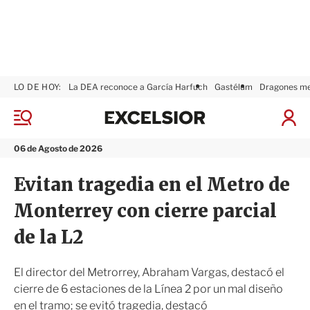
LO DE HOY:
La DEA reconoce a García Harfuch
Gastélum
Dragones m
E
x
M
I
c
e
n
n
e
i
06 de Agosto de 2026
ú
l
c
s
i
Evitan tragedia en el Metro de
i
a
o
r
Monterrey con cierre parcial
r
S
e
de la L2
s
i
ó
El director del Metrorrey, Abraham Vargas, destacó el
n
cierre de 6 estaciones de la Línea 2 por un mal diseño
en el tramo; se evitó tragedia, destacó