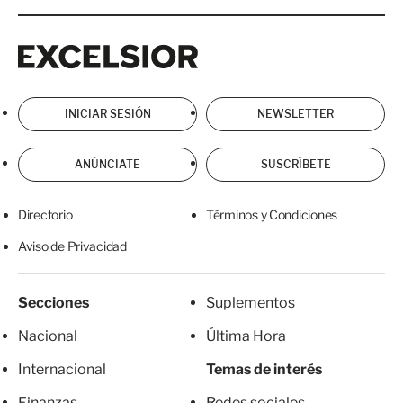
Excelsior
Excelsior
INICIAR SESIÓN
NEWSLETTER
ANÚNCIATE
SUSCRÍBETE
Directorio
Términos y Condiciones
Aviso de Privacidad
Secciones
Suplementos
Nacional
Última Hora
Internacional
Temas de interés
Finanzas
Redes sociales