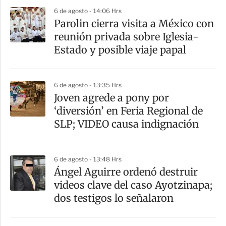
p
6 de agosto - 14:06 Hrs
a
Parolin cierra visita a México con
r
reunión privada sobre Iglesia-
t
Estado y posible viaje papal
i
r
6 de agosto - 13:35 Hrs
Joven agrede a pony por
‘diversión’ en Feria Regional de
SLP; VIDEO causa indignación
6 de agosto - 13:48 Hrs
Ángel Aguirre ordenó destruir
videos clave del caso Ayotzinapa;
dos testigos lo señalaron