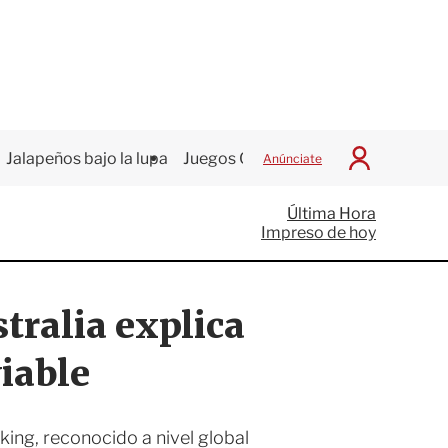
Jalapeños bajo la lupa
Juegos Centroamericanos
Anúnciate
I
n
i
Última Hora
c
Impreso de hoy
i
a
r
S
tralia explica
e
s
i
iable
ó
n
ing, reconocido a nivel global