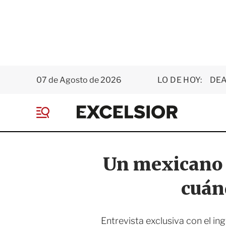
07 de Agosto de 2026
LO DE HOY:
DEA
E
x
M
c
e
e
n
l
ú
s
Un mexicano e
i
o
cuán
r
Entrevista exclusiva con el i